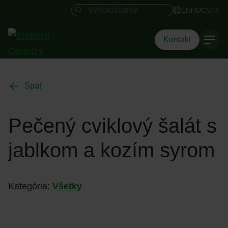
Vyhľadávacie pole
EN
HU
CS
SK
Kontakt
Späť
Pečený cviklový šalát s
jablkom a kozím syrom
Kategória:
Všetky