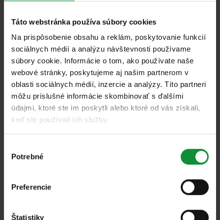
nakrájanú červenú cibuľu a nasekané orechy.
Táto webstránka používa súbory cookies
Cviklu zabaľte do alobalu a pečte pri teplote 190–
Na prispôsobenie obsahu a reklám, poskytovanie funkcií
200 °C približne 1 hodinu. Upečenú cviklu a jablká
sociálnych médií a analýzu návštevnosti používame
nakrájajte na kocky a pridajte ich do šalátu.
súbory cookie. Informácie o tom, ako používate naše
webové stránky, poskytujeme aj našim partnerom v
V malej miske zmiešajte ingrediencie na dresing a
oblasti sociálnych médií, inzercie a analýzy. Títo partneri
môžu príslušné informácie skombinovať s ďalšími
polejte ním šalát. Na vrch šalátu rozdrobte kozí syr.
údajmi, ktoré ste im poskytli alebo ktoré od vás získali,
keď ste používali ich služby.
Výber
Potrebné
súhlasu
Ďalšie
recepty
Preferencie
Pozrite si všetky naše zaujímavé recepty!
Štatistiky