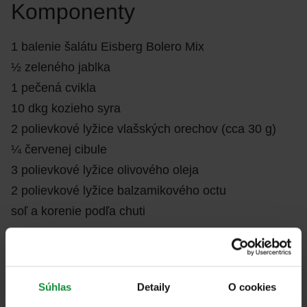
Komponenty
1 balenie šalátu Eisberg Bolero Mix
½ zeleného jablka
1 pečená cvikla
10 dkg kozieho syra
2 polievkové lyžice vlašských orechov (cca 30 g)
¼ červenej cibule
3 polievkové lyžice olivového oleja
2 polievkové lyžice balzamikového octu
soľ a korenie podľa chuti
Príprava
Súhlas
Detaily
O cookies
Zmes nasypte do misy, primiešajte na tenké plátky