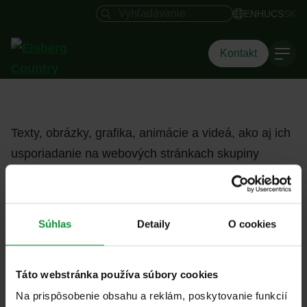
Vyhľadávacie pole
EN
HU
CS
SK
Kontakt
Texty, obrázky, grafika, animácie a videá, ako aj ich
usporiadanie na webových stránkach skupiny
Eisberg, sú chránené autorskými právami a ďalšími
ochrannými zákonmi. Obsah tejto webovej stránky
nesmie byť kopírovaný, distribuovaný, upravovaný
Súhlas
Detaily
O cookies
ani sprístupňovaný tretím stranám na komerčné
účely. Upozorňujeme, že niektoré obrázky na týchto
Táto webstránka používa súbory cookies
webových stránkach podliehajú autorským právam
Na prispôsobenie obsahu a reklám, poskytovanie funkcií
tretích strán.