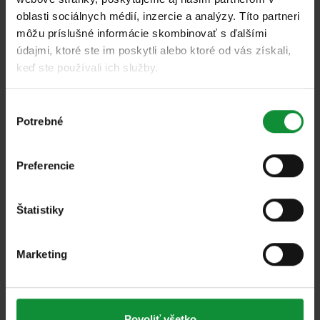
oblasti sociálnych médií, inzercie a analýzy. Títo partneri
Zeleninový šalát s tofu
môžu príslušné informácie skombinovať s ďalšími
údajmi, ktoré ste im poskytli alebo ktoré od vás získali,
keď ste používali ich služby.
Výber
Potrebné
súhlasu
Všetky
Preferencie
Stredomorský šalát s grilovanou broskyňou
Štatistiky
Marketing
Povoliť všetko