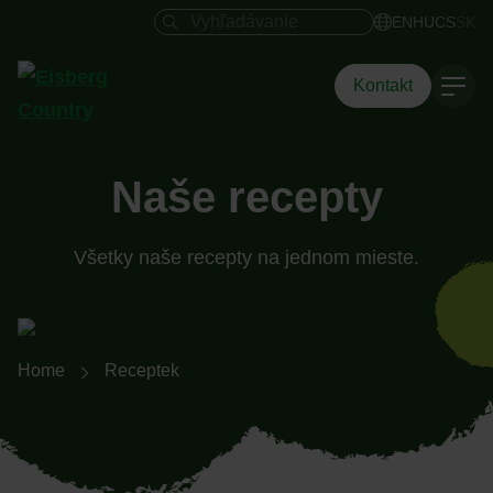
Vyhľadávacie pole
EN
HU
CS
SK
Kontakt
Naše recepty
Všetky naše recepty na jednom mieste.
Breadcrumb-Navigation
Home
Receptek