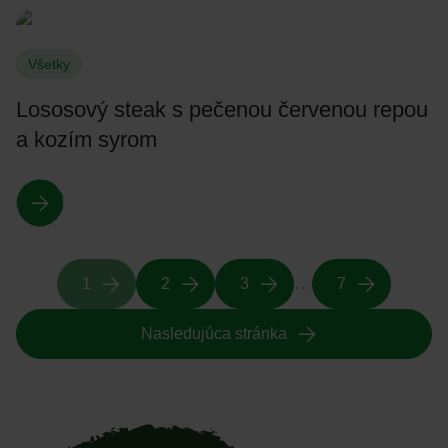
Všetky
Lososový steak s pečenou červenou repou
a kozím syrom
…
1
2
3
7
Nasledujúca stránka