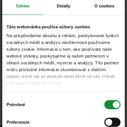
Sídlo: 2360 Gyál, Kisfaludy utca 63.
Súhlas
Detaily
O cookies
E-mailová adresa: hungary@eisberg.com
Táto webstránka používa súbory cookies
DIČ: 10739903213
Na prispôsobenie obsahu a reklám, poskytovanie funkcií
sociálnych médií a analýzu návštevnosti používame
Ukladanie údajov: Eisberg Hungary Kft.
súbory cookie. Informácie o tom, ako používate naše
webové stránky, poskytujeme aj našim partnerom v
oblasti sociálnych médií, inzercie a analýzy. Títo partneri
môžu príslušné informácie skombinovať s ďalšími
údajmi, ktoré ste im poskytli alebo ktoré od vás získali,
keď ste používali ich služby.
Výber
Potrebné
súhlasu
Preferencie