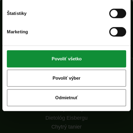
Štatistiky
Marketing
Domov
Povoliť všetko
Spoločnosť
Náš tím
Povoliť výber
Kvalita
Novinky
Odmietnuť
Recepty
Naše produkty
Dietológ Eisbergu
Chytrý tanier