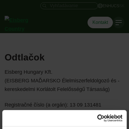
Vyhľadávacie pole
EN
HU
CS
SK
Kontakt
Odtlačok
Eisberg Hungary Kft.
(EISBERG MAĎARSKO Élelmiszerfeldolgozó és -
kereskedelmi Korlátolt Felelősségű Társaság)
Registračné číslo (a orgán): 13 09 131481
(Budapešť Környéki Törvényszék Cégbírósága)