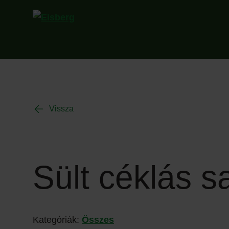
Vissza
Sült céklás s
Kategóriák:
Összes