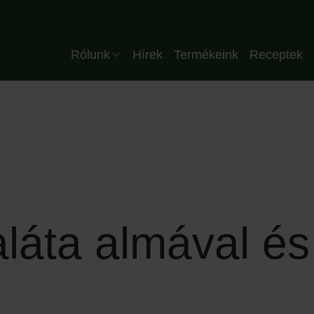
Header HU
Rólunk
Hírek
Termékeink
Receptek
Vállalat
Csapatunk
Minőség
Üzemünk
Partnereink
aláta almával és