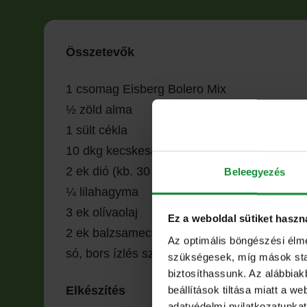
Összetevők
1 csomag Eisberg Bolero Mix
½ zöld alma
1 sült cékla
10 dkg kecskesajt
2 ek dió (kb. 30 g)
Beleegyezés
¼ lilahagyma
3 ek olívaolaj
Ez a weboldal sütiket haszn
2 ek balzsamecet
Az optimális böngészési élm
só, bors ízlés szerint
szükségesek, míg mások stati
biztosíthassunk. Az alábbiak
beállítások tiltása miatt a w
Elkészítés
adatvédelmi nyilatkozatunkat,