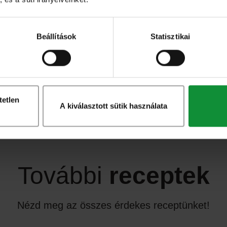
 vékonyra vágott lilahagymát és az aprított diót.
00 fokon kb. 1 óráig. Kockázzuk fel a sült
Beállítások
Statisztikai
ába. Az öntet hozzávalóit keverjük össze egy kis
uk a saláta tetejére a kecskesajtot.
tetlen
A kiválasztott sütik használata
További
receptek
Nézd meg az összes érdekes receptünket!