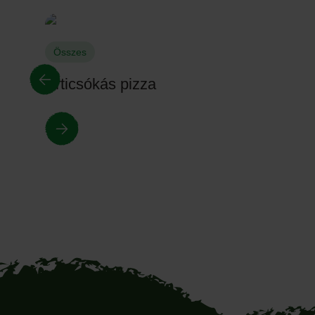
Összes
Articsókás pizza