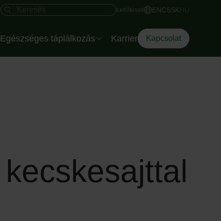
Gyors hozzáférés
Keresés mező
EN
CS
SK
HU
Letöltések
Egészséges táplálkozás
Karrier
Kapcsolat
Salátatálak rendezvényre
Az Eisberg dietetikusa
Az Okostányér
Diéta Dilemma
 kecskesajttal