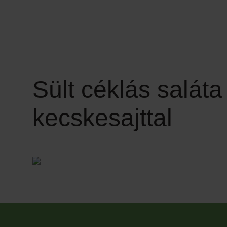
Sült céklás salát
kecskesajttal