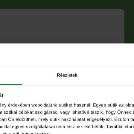
Részletek
ál
ény érdekében weboldalunk sütiket használ. Egyes sütik az ol
sztikai célokat szolgálnak, vagy lehetővé teszik, hogy Önnek 
ban Ön eldöntheti, mely sütik használatát engedélyezi. Ezúton tá
eboldal egyes szolgáltatásai nem lesznek elérhetők. További info
 és a süti irányelveinket.