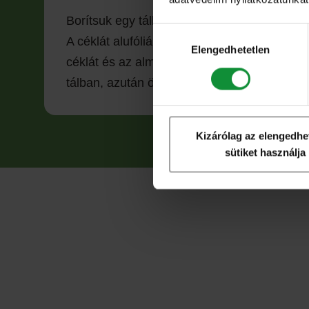
Borítsuk egy tálba a mixet, keverjük hozzá a
Hozzájárulás
A céklát alufóliába csomagolva süssük 190-2
kiválasztása
Elengedhetetlen
céklát és az almát, majd tegyük bele a salát
tálban, azután öntsük rá a salátára. Morzsolj
Kizárólag az elengedhe
sütiket használja