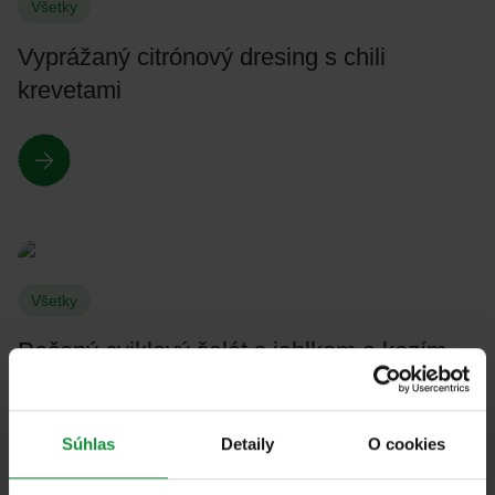
Všetky
Vyprážaný citrónový dresing s chili
krevetami
Všetky
Pečený cviklový šalát s jablkom a kozím
syrom
Súhlas
Detaily
O cookies