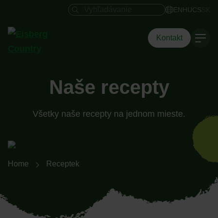
Vyhľadávacie pole
EN
HU
CS
SK
Kontakt
Naše recepty
Všetky naše recepty na jednom mieste.
Breadcrumb-Navigation
Home
Receptek