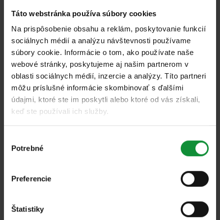
Táto webstránka používa súbory cookies
Na prispôsobenie obsahu a reklám, poskytovanie funkcií
sociálnych médií a analýzu návštevnosti používame
Všetky
súbory cookie. Informácie o tom, ako používate naše
webové stránky, poskytujeme aj našim partnerom v
Mini quiche so špenátom a zeleným
oblasti sociálnych médií, inzercie a analýzy. Títo partneri
šalátom
môžu príslušné informácie skombinovať s ďalšími
údajmi, ktoré ste im poskytli alebo ktoré od vás získali,
keď ste používali ich služby.
Výber
Potrebné
súhlasu
Všetky
Preferencie
Šalátové rolády v talianskom štýle
Štatistiky