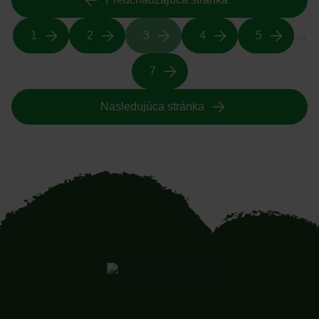
…
1
2
3
4
5
7
Nasledujúca stránka