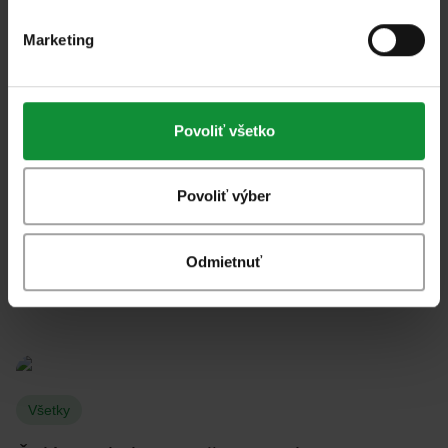
Marketing
Povoliť všetko
Všetky
Šalát s dresingom z lesného ovocia a
Povoliť výber
kozím syrom
Odmietnuť
Všetky