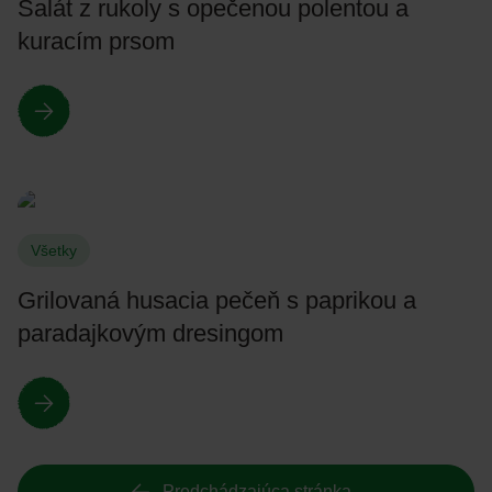
Šalát z rukoly s opečenou polentou a
kuracím prsom
Všetky
Grilovaná husacia pečeň s paprikou a
paradajkovým dresingom
Predchádzajúca stránka