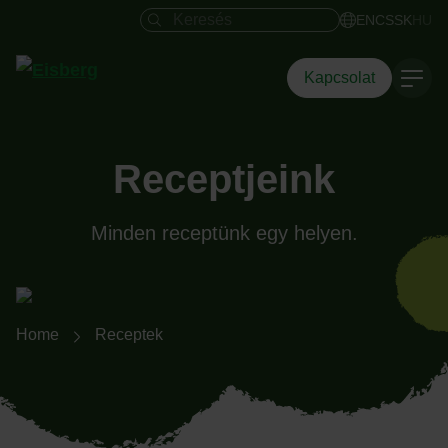
Keresés mező
EN
CS
SK
HU
Kapcsolat
Receptjeink
Minden receptünk egy helyen.
Breadcrumb-Navigation
Home
Receptek