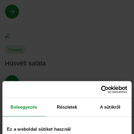
Összes
Húsvéti saláta
Beleegyezés
Részletek
A sütikről
Összes
Ez a weboldal sütiket használ
Halloumi sajt uborkaszósszal