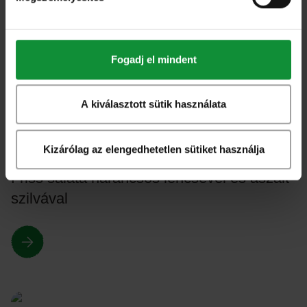
Fügés-libamájas bagel
Fogadj el mindent
A kiválasztott sütik használata
Összes
Kizárólag az elengedhetetlen sütiket használja
Friss saláta narancsos lencsével és aszalt
szilvával