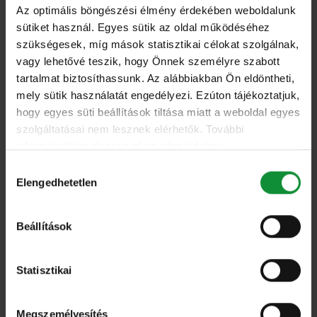
Az optimális böngészési élmény érdekében weboldalunk
sütiket használ. Egyes sütik az oldal működéséhez
szükségesek, míg mások statisztikai célokat szolgálnak,
vagy lehetővé teszik, hogy Önnek személyre szabott
tartalmat biztosíthassunk. Az alábbiakban Ön eldöntheti,
mely sütik használatát engedélyezi. Ezúton tájékoztatjuk,
hogy egyes süti beállítások tiltása miatt a weboldal egyes
szolgáltatásai nem lesznek elérhetők. További
Összes
információkért olvassa el az adatvédelmi
nyilatkozatunkat, és a süti irányelveinket.
Gesztenyés saláta szőlővel
Hozzájárulás
Elengedhetetlen
kiválasztása
Beállítások
Statisztikai
Összes
Megszemélyesítés