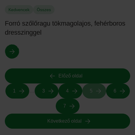
Kedvencek
Összes
Forró szőlőragu tökmagolajos, fehérboros
dresszinggel
Előző oldal
…
1
3
4
5
6
7
Következő oldal