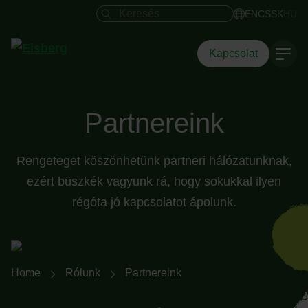
Keresés mező
EN
CS
SK
HU
Kapcsolat
Partnereink
Rengeteget köszönhetünk partneri hálózatunknak,
ezért büszkék vagyunk rá, hogy sokukkal ilyen
régóta jó kapcsolatot ápolunk.
Breadcrumb-Navigation
Home
Rólunk
Partnereink