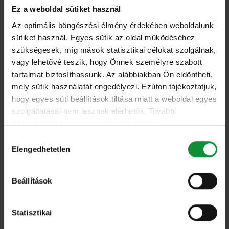
Ez a weboldal sütiket használ
Az optimális böngészési élmény érdekében weboldalunk
sütiket használ. Egyes sütik az oldal működéséhez
szükségesek, míg mások statisztikai célokat szolgálnak,
vagy lehetővé teszik, hogy Önnek személyre szabott
tartalmat biztosíthassunk. Az alábbiakban Ön eldöntheti,
mely sütik használatát engedélyezi. Ezúton tájékoztatjuk,
hogy egyes süti beállítások tiltása miatt a weboldal egyes
szolgáltatásai nem lesznek elérhetők. További
információkért olvassa el az adatvédelmi
nyilatkozatunkat, és a süti irányelveinket.
Hozzájárulás
Elengedhetetlen
kiválasztása
Beállítások
Statisztikai