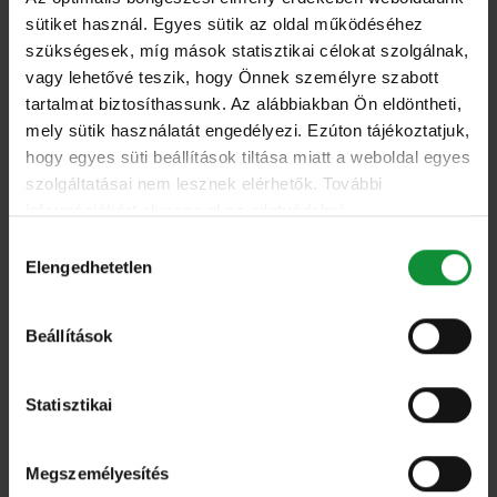
Piri-piri csirke salátával
sütiket használ. Egyes sütik az oldal működéséhez
szükségesek, míg mások statisztikai célokat szolgálnak,
vagy lehetővé teszik, hogy Önnek személyre szabott
tartalmat biztosíthassunk. Az alábbiakban Ön eldöntheti,
mely sütik használatát engedélyezi. Ezúton tájékoztatjuk,
hogy egyes süti beállítások tiltása miatt a weboldal egyes
szolgáltatásai nem lesznek elérhetők. További
információkért olvassa el az adatvédelmi
Kedvencek
Összes
nyilatkozatunkat, és a süti irányelveinket.
Hozzájárulás
Elengedhetetlen
kiválasztása
Marinált narancsos zöldsaláta
Beállítások
Statisztikai
Megszemélyesítés
Kedvencek
Összes