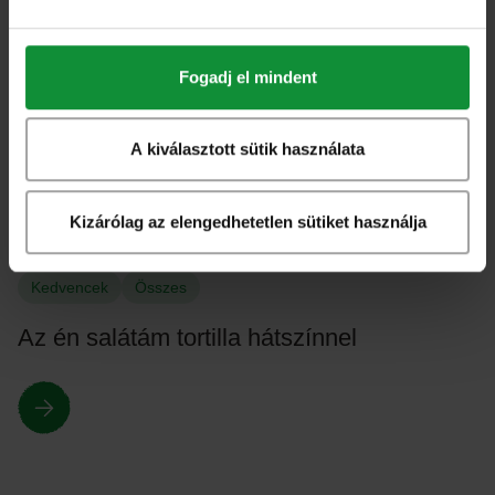
Forró szőlőragu tökmagolajos, fehérboros
dresszinggel
Fogadj el mindent
A kiválasztott sütik használata
Kizárólag az elengedhetetlen sütiket használja
Kedvencek
Összes
Az én salátám tortilla hátszínnel