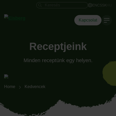
Keresés mező
EN
CS
SK
HU
Kapcsolat
Receptjeink
Minden receptünk egy helyen.
Breadcrumb-Navigation
Home
Kedvencek