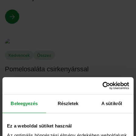
Kedvencek
Összes
Pomelosaláta csirkenyárssal
Beleegyezés
Részletek
A sütikről
Ez a weboldal sütiket használ
Kedvencek
Összes
Az optimális böngészési élmény érdekében weboldalunk