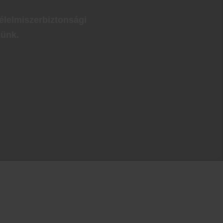
élelmiszerbiztonsági
zünk.