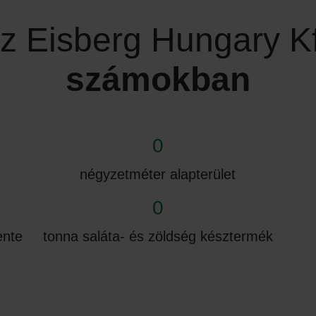
z Eisberg Hungary Kf
számokban
0
négyzetméter alapterület
0
ente
tonna saláta- és zöldség késztermék