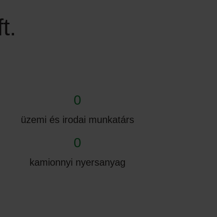
t.
0
üzemi és irodai munkatárs
0
kamionnyi nyersanyag