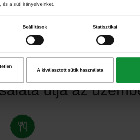
eltarthatósá
 és a süti irányelveinket.
légterű csom
technológián
Beállítások
Statisztikai
minőségét fo
tetlen
A kiválasztott sütik használata
saláta útja az üzem