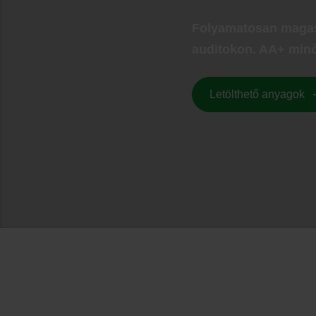
Folyamatosan magas s
auditokon. AA+ minő
Letölthető anyagok