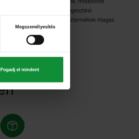
gát pedig mosási technológiánk, módosított
agolásunk és ultrahangos hegesztési
k garantálja. Így tudjuk a késztermékek magas
Megszemélyesítés
lyamatosan garantálni.
Fogadj el mindent
ben