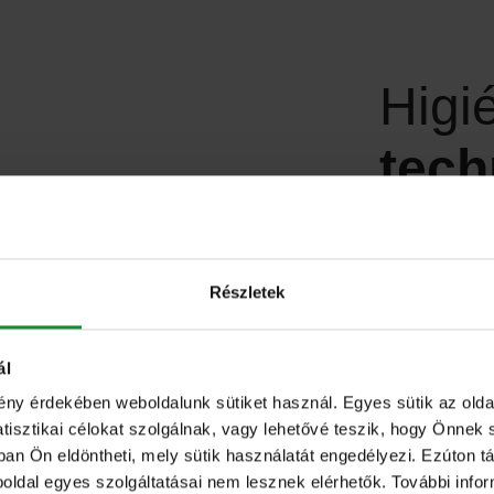
Higi
tech
A kiemelkedő
betartása me
Részletek
folyamatok s
kiegészítik. 
berendezés g
ál
színű szelet
ény érdekében weboldalunk sütiket használ. Egyes sütik az ol
sztikai célokat szolgálnak, vagy lehetővé teszik, hogy Önnek 
(pl. kártevő,
ban Ön eldöntheti, mely sütik használatát engedélyezi. Ezúton tá
csomagolt t
eboldal egyes szolgáltatásai nem lesznek elérhetők. További info