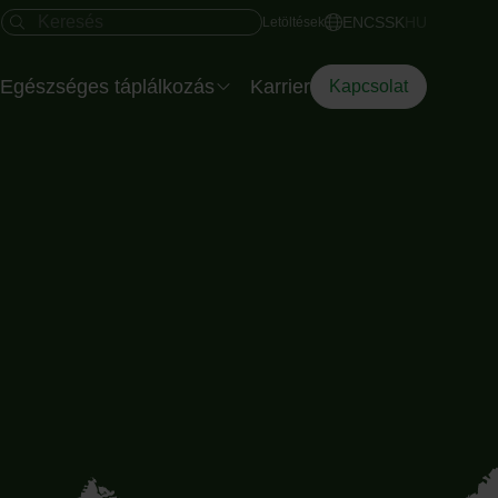
Gyors hozzáférés
Keresés mező
EN
CS
SK
HU
Letöltések
Egészséges táplálkozás
Karrier
Kapcsolat
Salátatálak rendezvényre
Az Eisberg dietetikusa
Az Okostányér
Diéta Dilemma