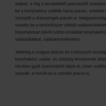
alakult, a cég a kezdetektől piacvezető szerepet t
be a konyhakész saláták hazai piacán, emellett
szereplő a dresszingek piacán is. Magyarorszá
vezette be a tartósítószer nélküli salátaönteteket
folyamatosan bővíti széles kínálatát konyhakész
salátatálakkal, salátakeverékekkel.
Jelenleg a magyar piacon túl a környező ország
konyhakész saláta- és zöldség késztermék ellátá
részben gyáli üzemünkből látjuk el, innen szállí
szlovák, a horvát és a szlovén piacra is.