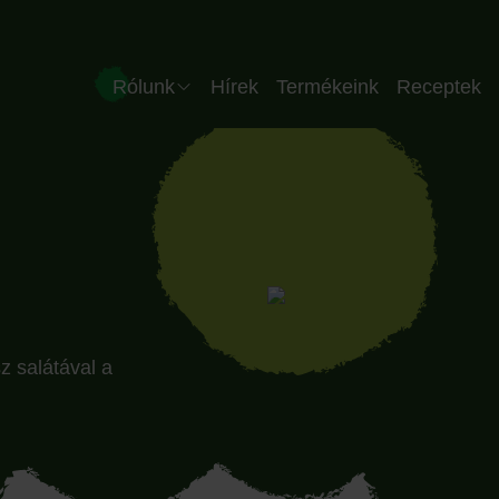
Header HU
Rólunk
Hírek
Termékeink
Receptek
Vállalat
Csapatunk
Minőség
Üzemünk
z salátával a
Partnereink