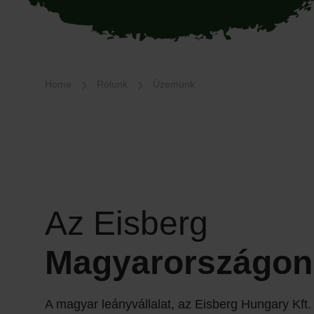
Breadcrumb-Navigation
Home
Rólunk
Üzemünk
Az Eisberg
Magyarországon
A magyar leányvállalat, az Eisberg Hungary Kft