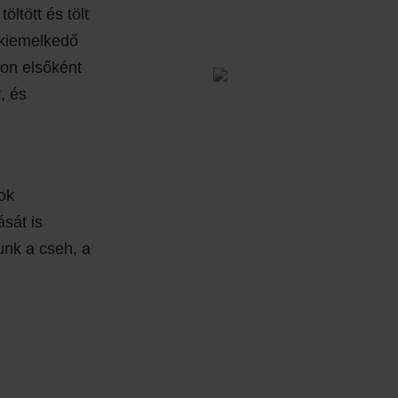
öltött és tölt
 kiemelkedő
gon elsőként
, és
ok
sát is
tunk a cseh, a