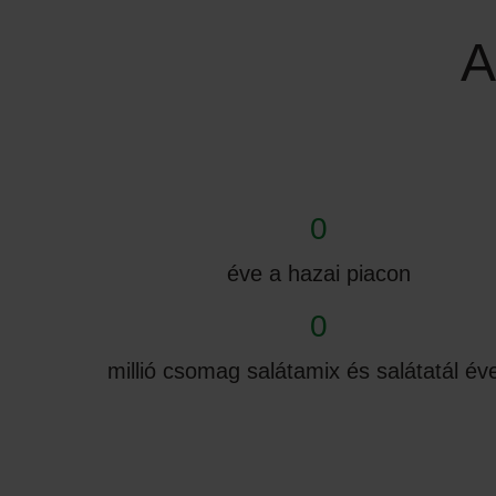
A
0
éve a hazai piacon
0
millió csomag salátamix és salátatál év