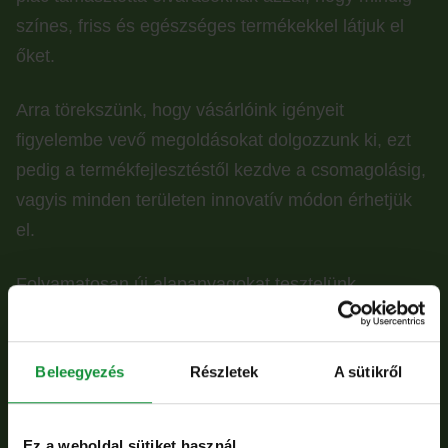
színes, friss és egészséges termékekkel látjuk el
őket.
Arra törekszünk, hogy vásárlóink igényeit
figyelembe vevő megoldásokat dolgozzunk ki, ezt
pedig a termékfejlesztéstől kezdve a csomagolásig,
vagyis minden területen innovatív módon érhetjük
el.
Folyamatosan új alapanyagokat tesztelünk.
Megállás nélkül friss recepteket dolgozunk ki. A
fenntarthatósági és kényelmi szempontok
Beleegyezés
Részletek
A sütikről
figyelembevételével új csomagolási technológiákat
és anyagokat próbálunk ki.
Ez a weboldal sütiket használ