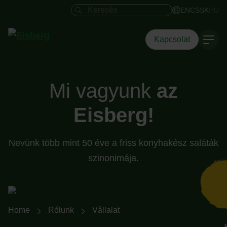
Keresés mező
EN
CS
SK
HU
Kapcsolat
Mi vagyunk
az
Eisberg!
Nevünk több mint 50 éve a friss konyhakész saláták
szinonimája.
Breadcrumb-Navigation
Home
Rólunk
Vállalat