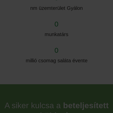
nm üzemterület Gyálon
0
munkatárs
0
millió csomag saláta évente
A siker kulcsa a
beteljesített