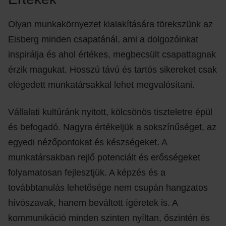
Olyan munkakörnyezet kialakítására törekszünk az
Eisberg minden csapatánál, ami a dolgozóinkat
inspirálja és ahol értékes, megbecsült csapattagnak
érzik magukat. Hosszú távú és tartós sikereket csak
elégedett munkatársakkal lehet megvalósítani.
Vállalati kultúránk nyitott, kölcsönös tiszteletre épül
és befogadó. Nagyra értékeljük a sokszínűséget, az
egyedi nézőpontokat és készségeket. A
munkatársakban rejlő potenciált és erősségeket
folyamatosan fejlesztjük. A képzés és a
továbbtanulás lehetősége nem csupán hangzatos
hívószavak, hanem beváltott ígéretek is. A
kommunikáció minden szinten nyíltan, őszintén és