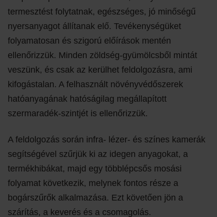
termesztést folytatnak, egészséges, jó minőségű
nyersanyagot állítanak elő. Tevékenységüket
folyamatosan és szigorú előírások mentén
ellenőrizzük. Minden zöldség-gyümölcsből mintát
veszünk, és csak az kerülhet feldolgozásra, ami
kifogástalan. A felhasznált növényvédőszerek
hatóanyagának hatóságilag megállapított
szermaradék-szintjét is ellenőrizzük.
A feldolgozás során infra- lézer- és színes kamerák
segítségével szűrjük ki az idegen anyagokat, a
termékhibákat, majd egy többlépcsős mosási
folyamat következik, melynek fontos része a
bogárszűrők alkalmazása. Ezt követően jön a
szárítás, a keverés és a csomagolás.