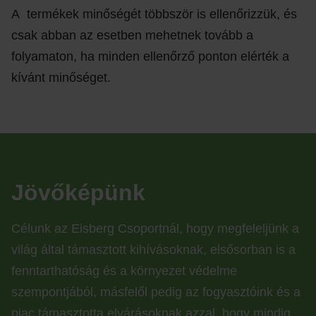
A termékek minőségét többször is ellenőrizzük, és
csak abban az esetben mehetnek tovább a
folyamaton, ha minden ellenőrző ponton elérték a
kívánt minőséget.
Jövőképünk
Célunk az Eisberg Csoportnál, hogy megfeleljünk a
világ által támasztott kihívásoknak, elsősorban is a
fenntarthatóság és a környezet védelme
szempontjából, másfelől pedig az fogyasztóink és a
piac támasztotta elvárásoknak azzal, hogy mindig