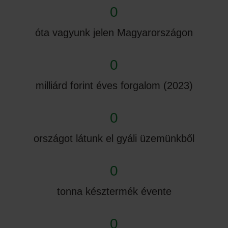
0
óta vagyunk jelen Magyarországon
0
milliárd forint éves forgalom (2023)
0
országot látunk el gyáli üzemünkből
0
tonna késztermék évente
0