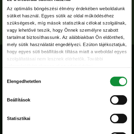
Ha a jövőre gondolunk, az Eisberg Csoport ugyanaz
Az optimális böngészési élmény érdekében weboldalunk
szeretne lenni, ami most is: egy modern és
sütiket használ. Egyes sütik az oldal működéséhez
példamutató vállalat.
szükségesek, míg mások statisztikai célokat szolgálnak,
vagy lehetővé teszik, hogy Önnek személyre szabott
tartalmat biztosíthassunk. Az alábbiakban Ön eldöntheti,
mely sütik használatát engedélyezi. Ezúton tájékoztatjuk,
hogy egyes süti beállítások tiltása miatt a weboldal egyes
szolgáltatásai nem lesznek elérhetők. További
információkért olvassa el az adatvédelmi
Vállalati kultúra
nyilatkozatunkat, és a süti irányelveinket.
Hozzájárulás
Elengedhetetlen
kiválasztása
Magas színvonalú munkát végezni és minőségi
termékeket előállítani csak modern
Beállítások
gyártástechnológiával és elkötelezett
munkatársakkal lehet. Hazánkban több mint 200
Statisztikai
lelkes és jól képzett kollégánknak köszönhetően
kerülnek nap mint nap az üzletek polcaira magas