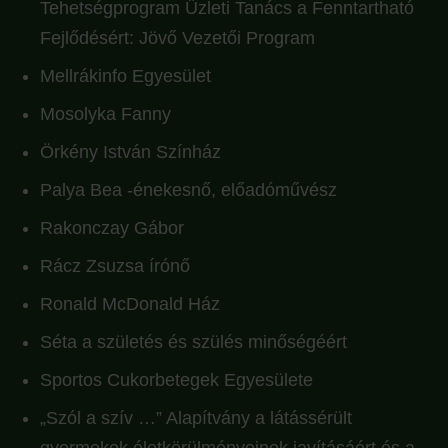
Tehetségprogram Üzleti Tanács a Fenntartható
Fejlődésért: Jövő Vezetői Program
Mellrákinfo Egyesület
Mosolyka Fanny
Örkény István Színház
Palya Bea -énekesnő, előadóművész
Rakonczay Gábor
Rácz Zsuzsa írónő
Ronald McDonald Ház
Séta a születés és szülés minőségéért
Sportos Cukorbetegek Egyesülete
„Szól a szív …” Alapítvány a látássérült
gyermekek életkörülményeinek javításáért és a