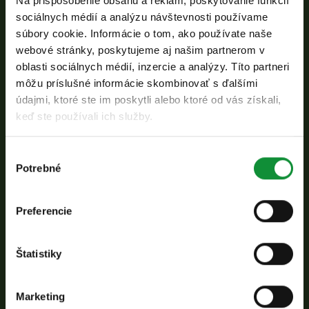
cibuľu nakrájanú na tenké prúžky.
Na prispôsobenie obsahu a reklám, poskytovanie funkcií
sociálnych médií a analýzu návštevnosti používame
Zmiešajte citrónovú šťavu s hnedým cukrom a
súbory cookie. Informácie o tom, ako používate naše
cesnakovým práškom, potom pridajte zeleninu,
webové stránky, poskytujeme aj našim partnerom v
aby získala príjemne kyslastú, jemne sladkú
oblasti sociálnych médií, inzercie a analýzy. Títo partneri
chuť.
môžu príslušné informácie skombinovať s ďalšími
údajmi, ktoré ste im poskytli alebo ktoré od vás získali,
V ďalšej malej miske zmiešajte celozrnnú
keď ste používali ich služby.
horčicu a cukor – toto bude základ omáčky na
sendvič.
Výber
Bagetky rozkrojte pozdĺžne na polovicu a
Potrebné
súhlasu
opečte ich na suchej, horúcej panvici rezom
nadol, kým nebudú zlatohnedé.
Preferencie
Na spodnú polovicu bagetky naneste dresing
Thousand Island, potom navrstvite šalát
Štatistiky
coleslaw.
Nakrájajte kuracie prsia a položte ich na šalát.
Marketing