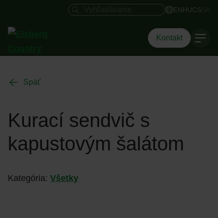
Vyhľadávacie pole
EN
HU
CS
SK
Kontakt
Späť
Kurací sendvič s
kapustovým šalátom
Kategória:
Všetky