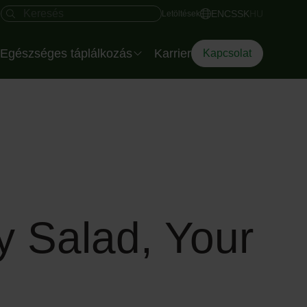
Gyors hozzáférés
Keresés mező
EN
CS
SK
HU
Letöltések
Egészséges táplálkozás
Karrier
Kapcsolat
Salátatálak rendezvényre
Az Eisberg dietetikusa
Az Okostányér
Diéta Dilemma
y Salad, Your