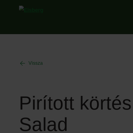
Vissza
Pirított kört
Salad