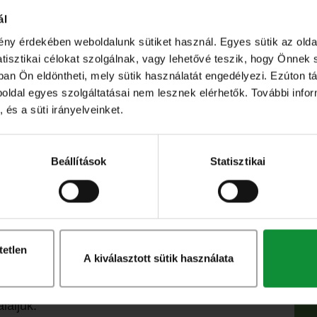
ál
ény érdekében weboldalunk sütiket használ. Egyes sütik az ol
sztikai célokat szolgálnak, vagy lehetővé teszik, hogy Önnek 
ban Ön eldöntheti, mely sütik használatát engedélyezi. Ezúton tá
eboldal egyes szolgáltatásai nem lesznek elérhetők. További info
 és a süti irányelveinket.
ágjuk, majd egy serpenyőben aranybarnára
everékeket egy tálba halmozzuk. A parmezánt
Beállítások
Statisztikai
k, a diót pedig száraz serpenyőben pár perc
le az aromákat.
 adjuk, egy keveset félreteszünk a díszítéshez.
lóit, majd közvetlenül tálalás előtt a salátára
tetlen
A kiválasztott sütik használata
falatot bevonjon, tálkákba szedjük, és végül a
laljuk.