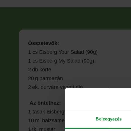
Összetevők:
1 cs Eisberg Your Salad (90g)
1 cs Eisberg My Salad (90g)
2 db körte
20 g parmezán
2 ek. durvára vágott dió
Az öntethez:
1 tasak
Eisberg Hidegen sajtolt mogyoróolaj
Beleegyezés
10 ml balzsamecet
1 tk. mustár