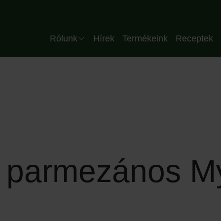
Header HU
Rólunk
Hírek
Termékeink
Receptek
Vállalat
Csapatunk
Minőség
Üzemünk
Partnereink
és parmezános M