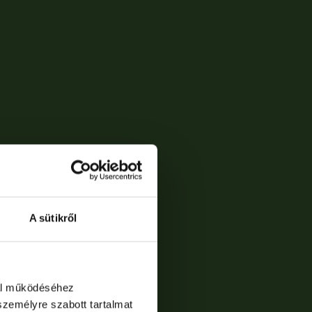
A sütikről
dal működéséhez
személyre szabott tartalmat