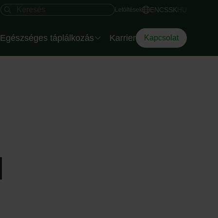
Gyors hozzáférés
Keresés mező
EN
CS
SK
HU
Letöltések
Egészséges táplálkozás
Karrier
Kapcsolat
Salátatálak rendezvényre
Az Eisberg dietetikusa
Az Okostányér
Diéta Dilemma
l