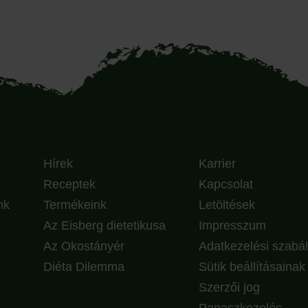
Hírek
Karrier
Receptek
Kapcsolat
nk
Termékeink
Letöltések
Az Eisberg dietetikusa
Impresszum
Az Okostányér
Adatkezelési szabál
Diéta Dilemma
Sütik beállításaina
Szerzői jog
Panaszkezelés