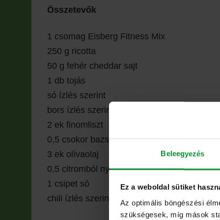
Összetevők
1 csomag Eisberg Fitness Mix
250 g ricotta
50 g fehér cheddar sajt
1 db tojás
só ízlés szerint
bors ízlés szerint
2 ek finomliszt
0,5 csokor bazsalikom
Beleegyezés
3 ek olívaolaj
0,5 citromból nyert citromlé
1 csipet só
Ez a weboldal sütiket haszn
chili ízlés szerint
Az optimális böngészési élm
szükségesek, míg mások stati