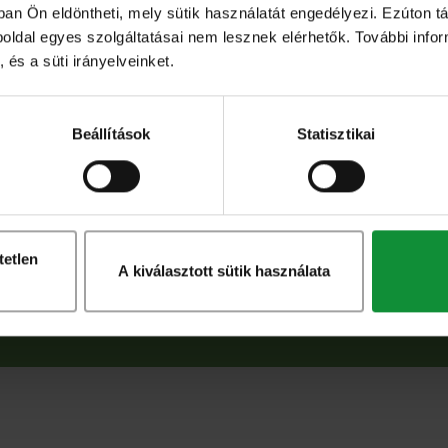
ban Ön eldöntheti, mely sütik használatát engedélyezi. Ezúton tá
eboldal egyes szolgáltatásai nem lesznek elérhetők. További info
 és a süti irányelveinket.
eljük a cheddar sajtot, beleütjük a tojást,
ztet, majd az egészből egy formázható állagú
vaolajat hevítünk, a ricottás keverékből lisztes
Beállítások
Statisztikai
zük az olajba, és néhány perc alatt mindkét
éket egy tálba szedjük. Az olívaolajat
és az aprított bazsalikommal, majd meglocsoljuk
tetlen
A kiválasztott sütik használata