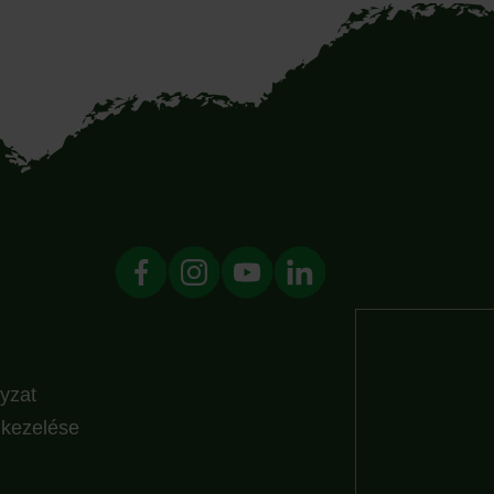
yzat
k kezelése