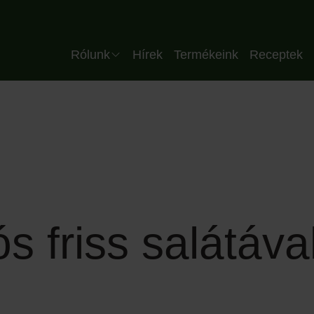
Header HU
Rólunk
Hírek
Termékeink
Receptek
Vállalat
Csapatunk
Minőség
Üzemünk
Partnereink
s friss salátáva