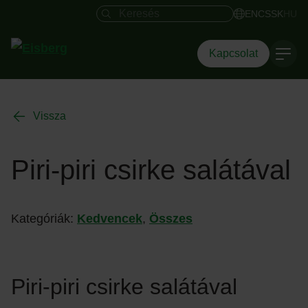
Keresés mező
EN
CS
SK
HU
Kapcsolat
Vissza
Piri-piri csirke salátával
Kategóriák:
Kedvencek
,
Összes
Piri-piri csirke salátával