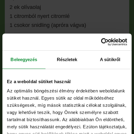
2 ek olívaolaj
1 citromból nyert citromlé
1 csokor snidling (apróra vágva)
Elkészítés
A fűszereket összekeverjük a citromlével és az
Beleegyezés
Részletek
A sütikről
olívaolajjal, alaposan megforgatjuk benne a
húst, és 1-2 óráig állni hagyjuk. A bepácolt húst
Ez a weboldal sütiket használ
felforrósított serpenyőben aranybarnára sütjük,
Az optimális böngészési élmény érdekében weboldalunk
majd kivesszük, hagyjuk egy kicsit pihenni, és
sütiket használ. Egyes sütik az oldal működéséhez
szeletekre vágjuk. A citromot és az olívaolajat
szükségesek, míg mások statisztikai célokat szolgálnak,
összekeverjük a friss fűszerekkel és egy csipet
vagy lehetővé teszik, hogy Önnek személyre szabott
tartalmat biztosíthassunk. Az alábbiakban Ön eldöntheti,
sóval, majd a salátakeverékkel alaposan
mely sütik használatát engedélyezi. Ezúton tájékoztatjuk,
összeforgatjuk.
hogy egyes süti beállítások tiltása miatt a weboldal egyes