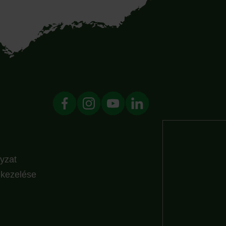
yzat
k kezelése