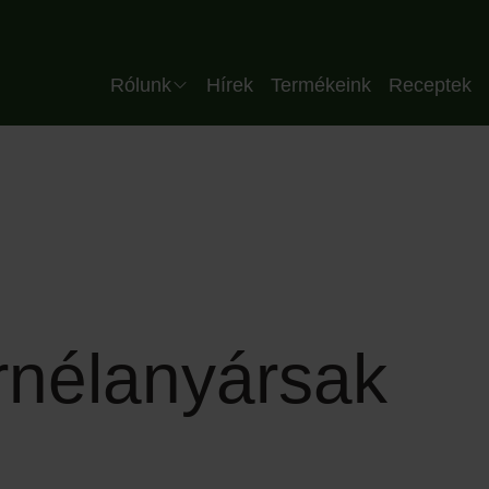
Header HU
Rólunk
Hírek
Termékeink
Receptek
Vállalat
Csapatunk
Minőség
Üzemünk
Partnereink
rnélanyársak