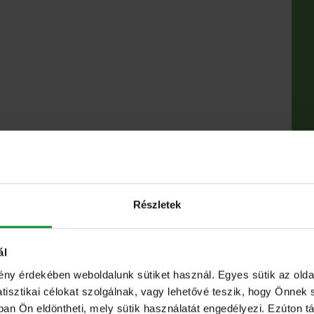
Részletek
ál
irsalmás Tokaj Dressinggel, sózzuk,
ény érdekében weboldalunk sütiket használ. Egyes sütik az ol
sztikai célokat szolgálnak, vagy lehetővé teszik, hogy Önnek 
s szerint adunk hozzá chilit. A birsalmát
ban Ön eldöntheti, mely sütik használatát engedélyezi. Ezúton tá