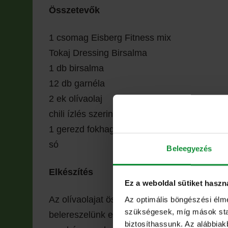
Összetevők
1 csomag Eisberg Fitness mix
Tokaj Dressing Birsalma
1 db birsalma
12 db garnéla
2 ek olívaolaj
chili ízlés szerint
1 gerezd fokhagyma
só
Beleegyezés
Elkészítés
Ez a weboldal sütiket haszn
Az olívaolajat összekeverjük egy evőkanál b
Az optimális böngészési élm
szükségesek, míg mások stati
belereszelünk egy gerezd fokhagymát és ízlé
biztosíthassunk. Az alábbiak