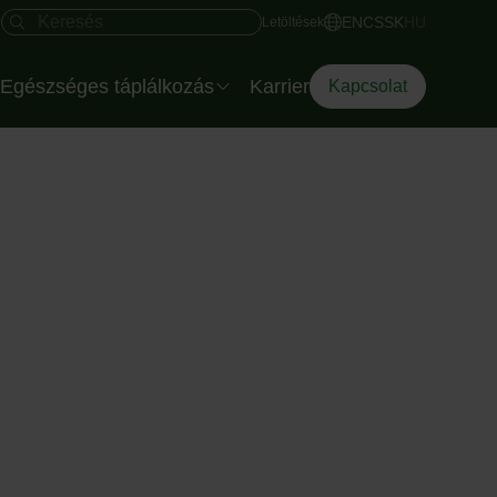
Gyors hozzáférés
Keresés mező
EN
CS
SK
HU
Letöltések
Egészséges táplálkozás
Karrier
Kapcsolat
Salátatálak rendezvényre
Az Eisberg dietetikusa
Az Okostányér
Diéta Dilemma