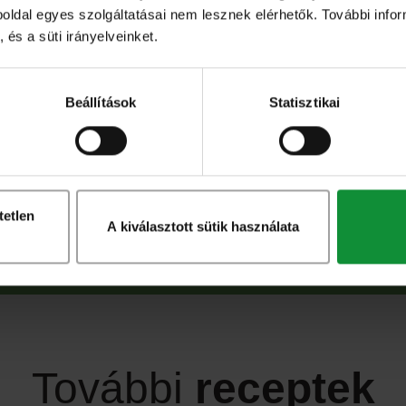
A garnélát és a birsalmakockákat nyársra
eboldal egyes szolgáltatásai nem lesznek elérhetők. További info
 hagyjuk. Egy grillserpenyőben kevés olajat
 és a süti irányelveinket.
erc alatt megsütjük. A salátát meglocsoljuk a
akkal tálaljuk.
Beállítások
Statisztikai
tetlen
A kiválasztott sütik használata
További
receptek