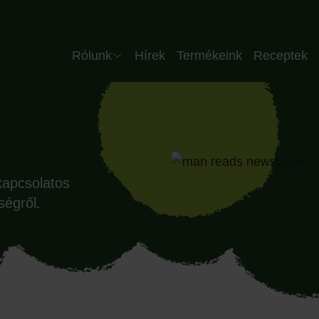
Header HU
Rólunk
Hírek
Termékeink
Receptek
Vállalat
Csapatunk
Minőség
kapcsolatos
Üzemünk
ségről.
Partnereink