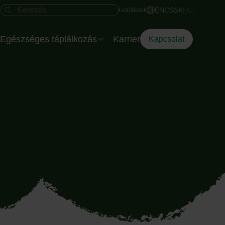
Gyors hozzáférés
Keresés mező
EN
CS
SK
HU
Letöltések
Egészséges táplálkozás
Karrier
Kapcsolat
Salátatálak rendezvényre
Az Eisberg dietetikusa
Az Okostányér
Diéta Dilemma