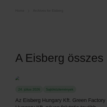
Breadcrumb-Navigation
Home
Archives for Eisberg
A Eisberg összes 
24. július 2026
Sajtóközlemények
Az Eisberg Hungary Kft. Green Factory