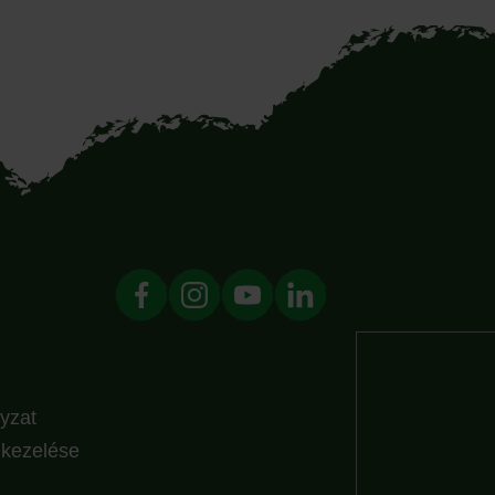
yzat
k kezelése