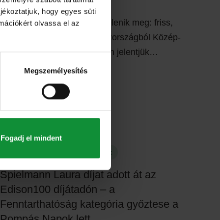
jékoztatjuk, hogy egyes süti
A Green Factory új piacon jelenik meg: friss,
rmációkért olvassa el az
csomagolt bébilevelek Olaszországból Közép-
és Kelet-Európába Büszkén jelentjük…
Megszemélyesítés
Fogadj el mindent
22. október 2025
Eisberg hírek
Spielmann Laura díjat adott át az
Edison100 díjátadón – a
Fenntarthatóság kategória győztese a
Pompás Napok lett