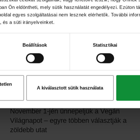
ban Ön eldöntheti, mely sütik használatát engedélyezi. Ezúton tá
Budapest, 2026. február 23. – A Green Factory
eboldal egyes szolgáltatásai nem lesznek elérhetők. További info
 és a süti irányelveinket.
cégcsoport stratégiai döntést hozott a
hatékonyabb régiós szintű működés
támogatása érdekében. A…
Beállítások
Statisztikai
tetlen
A kiválasztott sütik használata
3. november 2025
Eisberg hírek
November 1-jén ünnepeljük a Vegán
Világnapot – egyre többen választják a
zöldebb utat