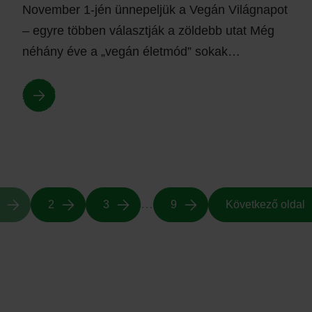
November 1-jén ünnepeljük a Vegán Világnapot
– egyre többen választják a zöldebb utat Még
néhány éve a „vegán életmód” sokak…
…
2
3
9
Következő oldal