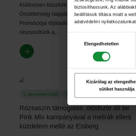
Különösen büszkék vagyunk rá, hogy az
biztosíthassunk. Az alábbiak
Önzetlenség Napját követő héten az Év
beállítások tiltása miatt a w
adatvédelmi nyilatkozatunkat,
Promóciója díjátadón CSR különdíjban
részesültünk a…
Hozzájárulás
kiválasztása
Elengedhetetlen
Kizárólag az elengedhe
sütiket használja
1. december 2025
Sajtóközlemények
Rózsaszín támogatás: ötödször áll be
Pink Mix kampányával a mellrák elleni
küzdelem mellé az Eisberg