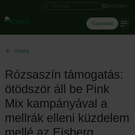
Keresés mező
EN
CS
SK
HU
Kapcsolat
Vissza
Rózsaszín támogatás:
ötödször áll be Pink
Mix kampányával a
mellrák elleni küzdelem
mellé az Eisberg