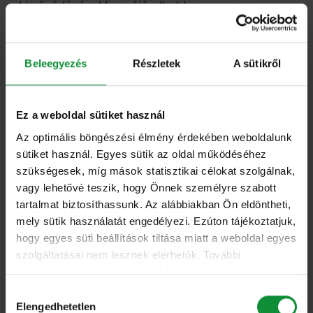
aki vásárlásával hozzájárult ehhez a nemes
ügyhöz!”
– mondta Spielmann Laura, az Eisberg
Hungary Kft. marketing és kommunikációs
Beleegyezés
Részletek
A sütikről
vezetője.
Példátlan összefogás 160 helyszínen
Ez a weboldal sütiket használ
Az optimális böngészési élmény érdekében weboldalunk
A Mellrákinfó Egyesület idén is elindította országos
sütiket használ. Egyes sütik az oldal működéséhez
Pink Gasztro kampányát, amely minden eddiginél
szükségesek, míg mások statisztikai célokat szolgálnak,
vagy lehetővé teszik, hogy Önnek személyre szabott
nagyobb siker volt: összesen 160 helyszín —
tartalmat biztosíthassunk. Az alábbiakban Ön eldöntheti,
köztük éttermek, cukrászdák, és két közétkeztetési
mely sütik használatát engedélyezi. Ezúton tájékoztatjuk,
szolgáltató — csatlakozott a kezdeményezéshez. A
hogy egyes süti beállítások tiltása miatt a weboldal egyes
résztvevő helyszíneken elhelyezett pink –
szolgáltatásai nem lesznek elérhetők. További
információkért olvassa el az adatvédelmi
figyelemfelhívó – grafikai anyagok, valamint az
nyilatkozatunkat, és a süti irányelveinket.
Hozzájárulás
ikonikus rózsaszín masni idén is a korai diagnózis
Elengedhetetlen
kiválasztása