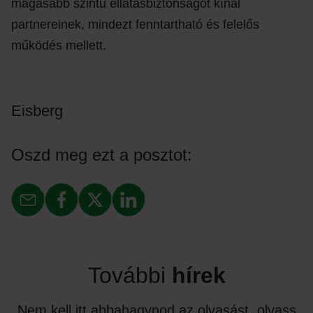
magasabb szintű ellátásbiztonságot kínál
partnereinek, mindezt fenntartható és felelős
működés mellett.
Eisberg
Oszd meg ezt a posztot:
További
hírek
Nem kell itt abbahagynod az olvasást, olvass