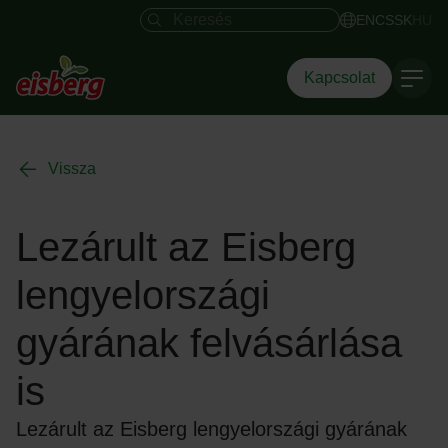
Keresés mező
EN
CS
SK
HU
Kapcsolat
Vissza
Lezárult az Eisberg
lengyelországi
gyárának felvásárlása
is
Lezárult az Eisberg lengyelországi gyárának