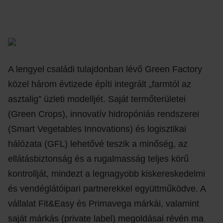
A lengyel családi tulajdonban lévő Green Factory
közel három évtizede építi integrált „farmtól az
asztalig” üzleti modelljét. Saját termőterületei
(Green Crops), innovatív hidropóniás rendszerei
(Smart Vegetables Innovations) és logisztikai
hálózata (GFL) lehetővé teszik a minőség, az
ellátásbiztonság és a rugalmasság teljes körű
kontrollját, mindezt a legnagyobb kiskereskedelmi
és vendéglátóipari partnerekkel együttműködve. A
vállalat Fit&Easy és Primavega márkái, valamint
saját márkás (private label) megoldásai révén ma