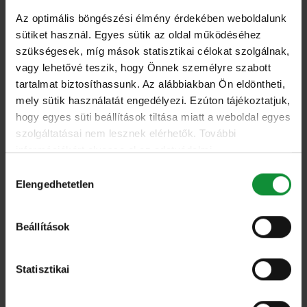
vezérigazgatója.
Az optimális böngészési élmény érdekében weboldalunk
sütiket használ. Egyes sütik az oldal működéséhez
szükségesek, míg mások statisztikai célokat szolgálnak,
vagy lehetővé teszik, hogy Önnek személyre szabott
tartalmat biztosíthassunk. Az alábbiakban Ön eldöntheti,
„A tranzakció lezárása természetes lépés a Green
mely sütik használatát engedélyezi. Ezúton tájékoztatjuk,
Factory évek óta követett növekedési
hogy egyes süti beállítások tiltása miatt a weboldal egyes
stratégiájában. Az elmúlt néhány évben helyi
szolgáltatásai nem lesznek elérhetők. További
gyártóból több közép-kelet-európai piacon működő
információkért olvassa el az adatvédelmi
nyilatkozatunkat, és a süti irányelveinket.
regionális vezetővé nőttünk. Ez nem lett volna
Hozzájárulás
Elengedhetetlen
kiválasztása
lehetséges sok ember kemény munkája nélkül, akik
nap mint nap építették a Green Factory és
Beállítások
fogyasztói márkáink erejét és hitelességét.
Hatékonyan bővítjük tevékenységünket, egyensúlyt
Statisztikai
keresve a már jól működő tevékenységek
optimalizálása és az új piacok, technológiák és