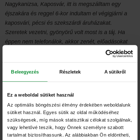
Nagykanizsa, Kaposvár, itt is megszálltam egy
éjszakára és reggel 6-kor indultam el végigjárni a
kaposvári, pécsi és szekszárdi áruházakat.
Szeretek vezetni, gyönyörű volt most is a táj. Ha
éppen nem telefonálok, akkor zenét, előadásokat
hallgatok út közben, amit nagyon élvezek. Aztán jó
visszatérni az irodába is, szeretek a kollégák közt
lenni, nagyon jó a csapat, élvezem a benti
Beleegyezés
Részletek
A sütikről
nyüzsgést.”
Ez a weboldal sütiket használ
A segítés, mint közös érték
Az optimális böngészési élmény érdekében weboldalunk
sütiket használ. Egyes sütik az oldal működéséhez
Fontos számára az egészséges életmód, egy ideje
szükségesek, míg mások statisztikai célokat szolgálnak,
vegetáriánus, így sok zöldséget, gyümölcsöt és
vagy lehetővé teszik, hogy Önnek személyre szabott
persze salátát fogyaszt. Az Eisberg termékei közül a
tartalmat biztosíthassunk. Az alábbiakban Ön eldöntheti,