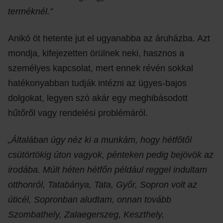
terméknél.”
Anikó öt hetente jut el ugyanabba az áruházba. Azt
mondja, kifejezetten örülnek neki, hasznos a
személyes kapcsolat, mert ennek révén sokkal
hatékonyabban tudják intézni az ügyes-bajos
dolgokat, legyen szó akár egy meghibásodott
hűtőről vagy rendelési problémáról.
„Általában úgy néz ki a munkám, hogy hétfőtől
csütörtökig úton vagyok, pénteken pedig bejövök az
irodába. Múlt héten hétfőn például reggel indultam
otthonról, Tatabánya, Tata, Győr, Sopron volt az
úticél, Sopronban aludtam, onnan tovább
Szombathely, Zalaegerszeg, Keszthely,