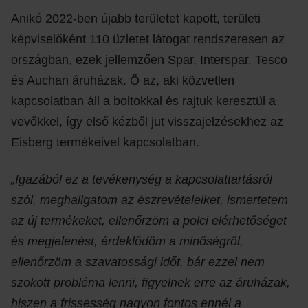
Anikó 2022-ben újabb területet kapott, területi
képviselőként 110 üzletet látogat rendszeresen az
országban, ezek jellemzően Spar, Interspar, Tesco
és Auchan áruházak. Ő az, aki közvetlen
kapcsolatban áll a boltokkal és rajtuk keresztül a
vevőkkel, így első kézből jut visszajelzésekhez az
Eisberg termékeivel kapcsolatban.
„Igazából ez a tevékenység a kapcsolattartásról
szól, meghallgatom az észrevételeiket, ismertetem
az új termékeket, ellenőrzöm a polci elérhetőséget
és megjelenést, érdeklődöm a minőségről,
ellenőrzöm a szavatossági időt, bár ezzel nem
szokott probléma lenni, figyelnek erre az áruházak,
hiszen a frissesség nagyon fontos ennél a