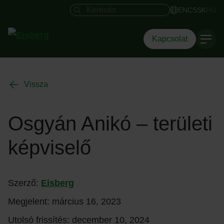
Keresés mező
EN
CS
SK
HU
Kapcsolat
Vissza
Osgyán Anikó – területi
képviselő
Szerző:
Eisberg
Megjelent:
március 16, 2023
Utolsó frissítés:
december 10, 2024