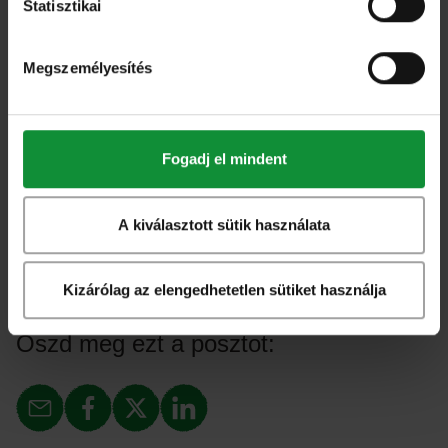
Statisztikai
A Bátor Sali marketing szempontból is igazi
Megszemélyesítés
sikernek számít. A Trade Magazin elismerése is azt
bizonyítja, hogy a fogyasztó-központú stratégiák
működnek a legjobban.
Fogadj el mindent
A kiválasztott sütik használata
Eisberg
Kizárólag az elengedhetetlen sütiket használja
Oszd meg ezt a posztot: