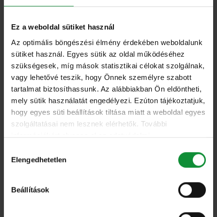
étkezésre, de a vásárláskor a döntés a szülők
Ez a weboldal sütiket használ
kezében van. Ez a támogatás ösztönözheti őket
Az optimális böngészési élmény érdekében weboldalunk
arra, hogy megkóstoltassák a salátát a gyerekekkel,
sütiket használ. Egyes sütik az oldal működéséhez
ha eddig nem tették. Így kétszeresen tesznek jót:
szükségesek, míg mások statisztikai célokat szolgálnak,
segítik a Bátor Tábor működését, és a kicsik ízlése
vagy lehetővé teszik, hogy Önnek személyre szabott
szerint válogatott, vitamindús zöldfélét tehetnek az
tartalmat biztosíthassunk. Az alábbiakban Ön eldöntheti,
mely sütik használatát engedélyezi. Ezúton tájékoztatjuk,
asztalra.”
hogy egyes süti beállítások tiltása miatt a weboldal egyes
szolgáltatásai nem lesznek elérhetők. További
Az Eisberg minden csomag Bátor Sali
információkért olvassa el az adatvédelmi
megvásárlása után 5 forinttal segíti a Bátor Tábort.
nyilatkozatunkat, és a süti irányelveinket.
Hozzájárulás
2022-ben közel 110 ezer csomagot értékesítettek,
Elengedhetetlen
kiválasztása
ami 550 ezer forintos támogatást jelent. Ezen felül
az Eisberg egész évben egészséges termékekkel
Beállítások
látta el a tábort, ennek értéke meghaladta a 3,1
millió forintot.