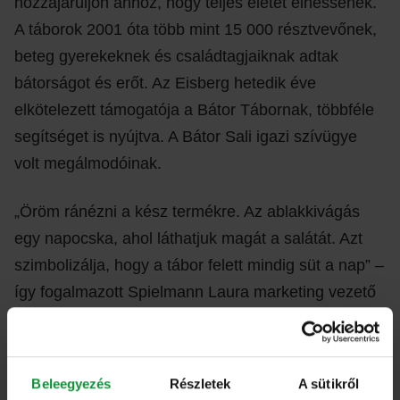
hozzájáruljon ahhoz, hogy teljes életet élhessenek.
A táborok 2001 óta több mint 15 000 résztvevőnek,
beteg gyerekeknek és családtagjaiknak adtak
bátorságot és erőt. Az Eisberg hetedik éve
elkötelezett támogatója a Bátor Tábornak, többféle
segítséget is nyújtva. A Bátor Sali igazi szívügye
volt megálmodóinak.
„Öröm ránézni a kész termékre. Az ablakkivágás
egy napocska, ahol láthatjuk magát a salátát. Azt
szimbolizálja, hogy a tábor felett mindig süt a nap” –
így fogalmazott Spielmann Laura marketing vezető
az új termék tavaly májusi bevezetésekor.
Hozzátette: „Az Eisberg nem titkolt szándéka, hogy
a legkisebbek számára is vonzó terméket kínáljon.
Beleegyezés
Részletek
A sütikről
A gyerekek egyre fogékonyabbak az egészséges