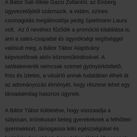
A Bátor Sali ötlete Gazsi Zoltántól, az Eisberg
ügyvezetőjétől származik, a vidám, színes
csomagolás megálmodója pedig Spielmann Laura
volt. Az ő nevéhez fűződik a promóció kitalálása is,
ami a sales-csapattal és ügynökségi segítséggel
valósult meg, a Bátor Tábor Alapítvány
képviselőinek aktív közreműködésével. A
salátakeverék nemcsak szemet gyönyörködtető,
friss és ízletes, a vásárló annak tudatában élheti át
az adományozás élményét, hogy részese lehet egy
társadalmilag hasznos ügynek.
A Bátor Tábor küldetése, hogy visszaadja a
súlyosan, krónikusan beteg gyerekeknek a felhőtlen
gyermekkort, támogassa lelki egészségüket és