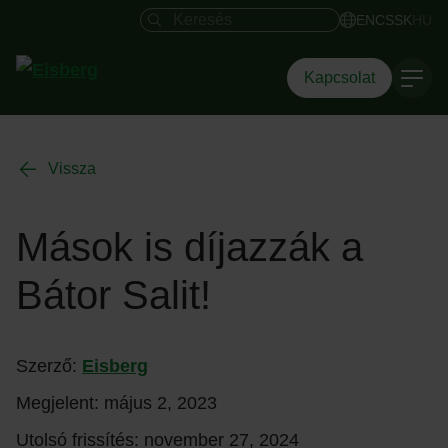
Keresés mező
EN
CS
SK
HU
Kapcsolat
Vissza
Mások is díjazzák a
Bátor Salit!
Szerző:
Eisberg
Megjelent:
május 2, 2023
Utolsó frissítés:
november 27, 2024