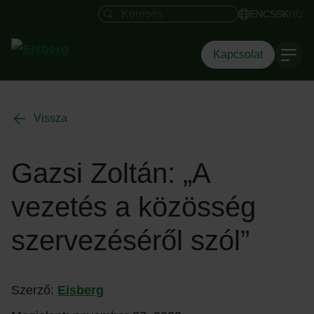
Keresés mező
EN
CS
SK
HU
Kapcsolat
Vissza
Gazsi Zoltán: „A
vezetés a közösség
szervezéséről szól”
Szerző:
Eisberg