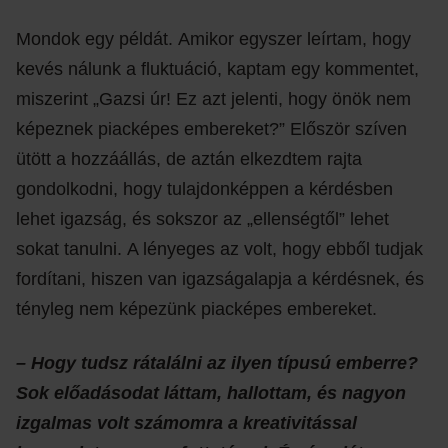
Mondok egy példát
.
Amikor egyszer leírtam, hogy
kevés nálunk a fluktuáció, kaptam egy kommentet,
miszerint „Gazsi úr
!
Ez azt jelenti, hogy önök nem
képeznek piacképes embereket?” Először szíven
ütött a hozzáállás, de aztán elkezdtem rajta
gondolkodni, hogy tulajdonképpen a kérdésben
lehet igazság, és sokszor az „ellenségtől” lehet
sokat tanulni
.
A lényeges az volt, hogy ebből tudjak
fordítani, hiszen van igazságalapja a kérdésnek, és
tényleg nem képezünk piacképes embereket
.
– Hogy tudsz rátalálni az ilyen típusú emberre?
Sok előadásodat láttam, hallottam, és nagyon
izgalmas volt számomra a kreativitással