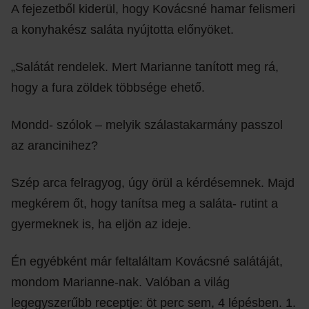
A fejezetből kiderül, hogy Kovácsné hamar felismeri
a konyhakész saláta nyújtotta előnyöket.
„Salátát rendelek. Mert Marianne tanított meg rá,
hogy a fura zöldek többsége ehető.
Mondd- szólok – melyik szálastakarmány passzol
az arancinihez?
Szép arca felragyog, úgy örül a kérdésemnek. Majd
megkérem őt, hogy tanítsa meg a saláta- rutint a
gyermeknek is, ha eljön az ideje.
Én egyébként már feltaláltam Kovácsné salátáját,
mondom Marianne-nak. Valóban a világ
legegyszerűbb receptje: öt perc sem, 4 lépésben. 1.