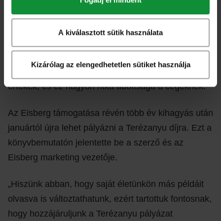
valóban fontos az ügy, amiért küzd.
„Régóta nagy tisztelője vagyok. Egy igazi filantróp,
A kiválasztott sütik használata
akiből Magyarországon nagyon kevés van. Azt
látom, hogy a Eisberg sok olyan kezdeményezést
Kizárólag az elengedhetetlen sütiket használja
támogat, ahol tényleg számítanak a humánus
értékek, és ez nagyon ritka adottsága a cégeknek.”
Az Eisberg támogatása révén több év kihagyás után
januártól újra lehet pályázni a Terézanyu díjra. Ezt a
könyvbemutatón jelentette be a szerző és az
Eisberg marketing vezetője.
„Hiszünk abban, hogy saját életünkön más példáit
olvasva is változtathatunk, ezért tartottuk fontosnak,
hogy hozzájáruljunk a Terézanyu pályázat