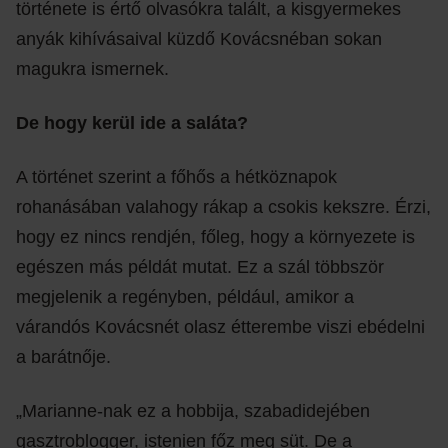
története is értő olvasókra talált, a kisgyermekes
anyák kihívásaival küzdő Kovácsnéban sokan
magukra ismernek.
De hogy kerül ide a saláta?
A történet szerint a főhős a hétköznapok
rohanásában valahogy rákap a csokis kekszre. Érzi,
hogy ez nincs rendjén, főleg, hogy a környezete is
egészen más példát mutat. Ez a szál többször
megjelenik a regényben, például, amikor a
várandós Kovácsnét olasz étterembe viszi ebédelni
a barátnője.
„Marianne-nak ez a hobbija, szabadidejében
gasztroblogger, istenien főz meg süt. De a