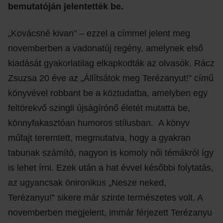
bemutatóján jelentették be.
„Kovácsné kivan” – ezzel a címmel jelent meg
novemberben a vadonatúj regény, amelynek első
kiadását gyakorlatilag elkapkodták az olvasók. Rácz
Zsuzsa 20 éve az „Állítsátok meg Terézanyut!” című
könyvével robbant be a köztudatba, amelyben egy
feltörekvő szingli újságírónő életét mutatta be,
könnyfakasztóan humoros stílusban. A könyv
műfajt teremtett, megmutatva, hogy a gyakran
tabunak számító, nagyon is komoly női témákról így
is lehet írni. Ezek után a hat évvel későbbi folytatás,
az ugyancsak önironikus „Nesze neked,
Terézanyu!” sikere már szinte természetes volt. A
novemberben megjelent, immár férjezett Terézanyu