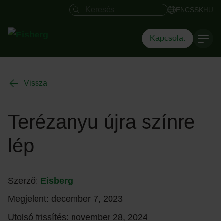
Keresés mező
EN
CS
SK
HU
Kapcsolat
Vissza
Terézanyu újra színre
lép
Szerző:
Eisberg
Megjelent:
december 7, 2023
Utolsó frissítés:
november 28, 2024