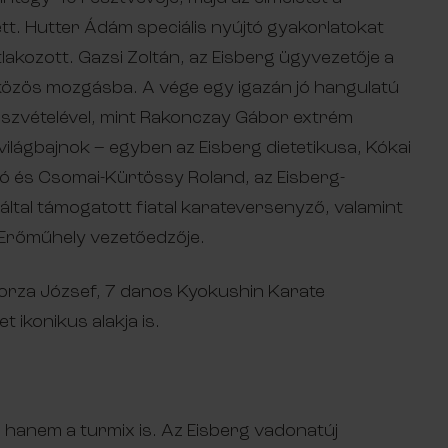
t. Hutter Ádám speciális nyújtó gyakorlatokat
lakozott. Gazsi Zoltán, az Eisberg ügyvezetője a
a közös mozgásba. A vége egy igazán jó hangulatú
észvételével, mint Rakonczay Gábor extrém
lágbajnok – egyben az Eisberg dietetikusa, Kókai
kó és Csomai-Kürtössy Roland, az Eisberg-
által támogatott fiatal karateversenyző, valamint
 Erőműhely vezetőedzője.
 Borza József, 7 danos Kyokushin Karate
 ikonikus alakja is.
hanem a turmix is. Az Eisberg vadonatúj