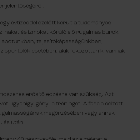
er jelentőségéről.
t egy évtizeddel ezelőtt került a tudományos
 inakat és izmokat körülölelő rugalmas burok
 állapotunkban, teljesítőképességünkben,
sportolók esetében, akik fokozottan ki vannak
ndszeres erősítő edzésre van szükség. Azt
t ugyanígy igényli a tréninget. A fascia célzott
 rugalmasságának megőrzésében vagy annak
ülés után.
ntegy 40 résztvevője, majd az elméletet a