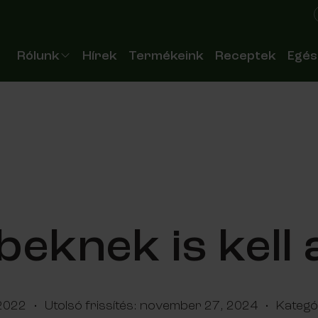
Header HU
Rólunk
Hírek
Termékeink
Receptek
Egés
Vállalat
S
Csapatunk
Az
Minőség
A
Üzemünk
D
Partnereink
eknek is kell 
2022
·
Utolsó frissítés:
november 27, 2024
·
Kategó