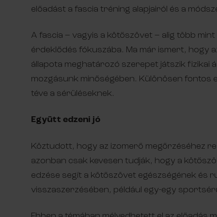
előadást a fascia tréning alapjairól és a módsz
A fascia – vagyis a kötőszövet – alig több min
érdeklődés fókuszába. Ma már ismert, hogy az
állapota meghatározó szerepet játszik fizikai
mozgásunk minőségében. Különösen fontos ez 
téve a sérüléseknek.
Együtt edzeni jó
Köztudott, hogy az izomerő megőrzéséhez re
azonban csak kevesen tudják, hogy a kötőszöve
edzése segít a kötőszövet egészségének és
visszaszerzésében, például egy-egy sportsér
Ebben a témában mélyedhetett el az előadás mi