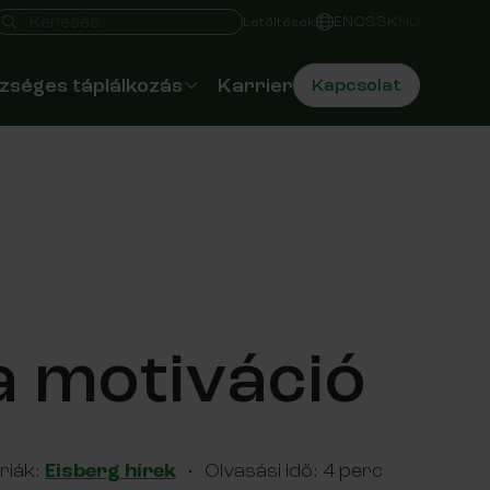
Gyors hozzáférés
Keresés mező
EN
CS
SK
HU
Letöltések
zséges táplálkozás
Karrier
Kapcsolat
alátatálak rendezvényre
 Eisberg dietetikusa
z Okostányér
iéta Dilemma
a motiváció
riák:
Eisberg hírek
·
Olvasási idő: 4 perc