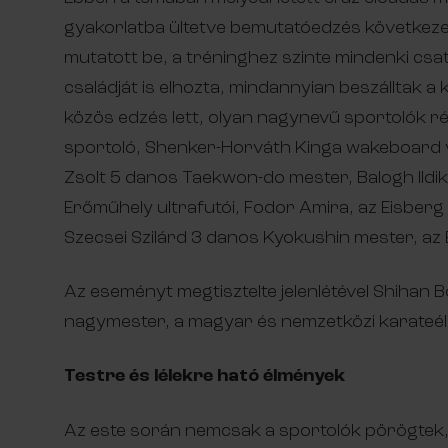
gyakorlatba ültetve bemutatóedzés következet
mutatott be, a tréninghez szinte mindenki csat
családját is elhozta, mindannyian beszálltak 
közös edzés lett, olyan nagynevű sportolók r
sportoló, Shenker-Horváth Kinga wakeboard vi
Zsolt 5 danos Taekwon-do mester, Balogh Ildi
Erőműhely ultrafutói, Fodor Amira, az Eisberg 
Szecsei Szilárd 3 danos Kyokushin mester, az
Az eseményt megtisztelte jelenlétével Shihan
nagymester, a magyar és nemzetközi karateélet
Testre és lélekre ható élmények
Az este során nemcsak a sportolók pörögtek, 