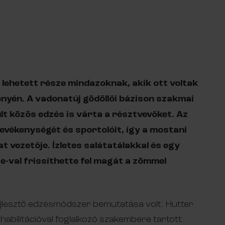
 lehetett része mindazoknak, akik ott voltak
nyén. A vadonatúj gödöllői bázison szakmai
t közös edzés is várta a résztvevőket. Az
evékenységét és sportolóit, így a mostani
at vezetője. Ízletes salátatálakkal és egy
e-val frissíthette fel magát a zömmel
jlesztő edzésmódszer bemutatása volt. Hutter
abilitációval foglalkozó szakembere tartott