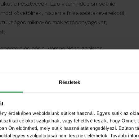
agukat a résztvevők. Ez a vitamindús smoothie
tmód követőinek, hiszen a friss salátakeverékből,
a a szükséges mikro- és makrotápanyagokat,
ik.
sportoló és párja, Vámos Nóra izgalmas
ég. Áprilisban közösen teljesítették a különösen
ciót. 30 nap alatt szelték át a világ legnagyobb
 szánjaikat a hó és a jég birodalmában. Ők az
Részletek
ették az ultratávú sarki expedíciót. Gábor mesélt
l, nehézségekről, kihívásokról, motivációról.
ál
t is alig győzte megválaszolni a felé záporozó
 dietetikusa alaposan kifaggatta őt arról,
ény érdekében weboldalunk sütiket használ. Egyes sütik az ol
sztikai célokat szolgálnak, vagy lehetővé teszik, hogy Önnek 
oz szükséges, megfelelő energia- és
ban Ön eldöntheti, mely sütik használatát engedélyezi. Ezúton tá
örülmények között, mint amilyen a grönlandi
eboldal egyes szolgáltatásai nem lesznek elérhetők. További info