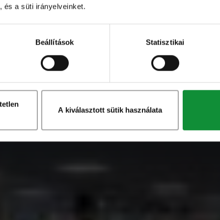
 és a süti irányelveinket.
tunk hasonló összejöveteleket, mert úgy
Beállítások
Statisztikai
 és versenyzők számára is komoly motivációs
ei Szilárd, az Erőműhely vezetőedzője.
tetlen
A kiválasztott sütik használata