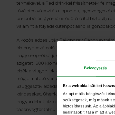
termékével, a Red drinkkel frissíthették fel m
tökéletes választás a sportos, egészséges éle
banánból és gyümölcsléből álló ital biztosítj
valamint a folyadékutánpótlásról is gondoskod
A közös edzés után Rakonczay Gábor extrém 
élménybeszámolójában merülhetett el a közöns
nagy erőpróbát jelentő Eisberg-Grönland expedí
szigetét, 600 kilométeren át maguk után húzva
Beleegyezés
elsők a világon, akik vegyes párosként teljesít
még ultrafutó versenyeiről, óceánátevezéseirő
Ez a weboldal sütiket haszn
Szuggesztív előadása végén, ahogy mindig, mos
kérdéseket. Shenker-Horváth Kinga, az Eisberg
Az optimális böngészési élm
szükségesek, míg mások stati
hogyan lehet biztosítani az életben maradásh
biztosíthassunk. Az alábbiak
tápanyagtartalmú táplálkozást olyan extrém k
beállítások tiltása miatt a w