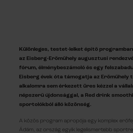
Különleges, testet-lelket építő programban
az Eisberg-Erőműhely augusztusi rendezvé
fórum, élménybeszámoló és egy felszabadul
Eisberg évek óta támogatja az Erőműhely t
alkalomra sem érkezett üres kézzel a vállal
népszerű újdonsággal, a Red drink smoothi
sportolókból álló közönség.
A közös program apropója egy komplex erőfe
Ádám, az ország egyik legelismertebb sportreh