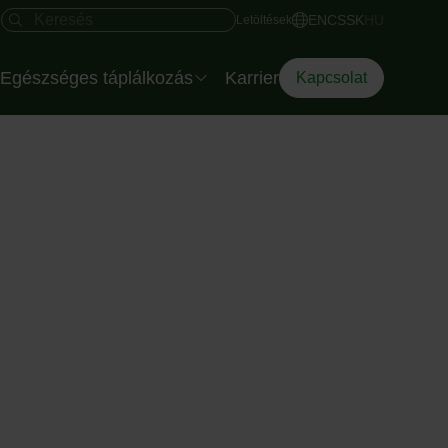
Gyors hozzáférés
Keresés mező
EN
CS
SK
HU
Letöltések
Egészséges táplálkozás
Karrier
Kapcsolat
Salátatálak rendezvényre
Az Eisberg dietetikusa
Az Okostányér
Diéta Dilemma