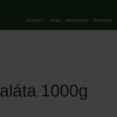
Header HU
Rólunk
Hírek
Termékeink
Receptek
Vállalat
Csapatunk
Minőség
Üzemünk
Partnereink
saláta 1000g