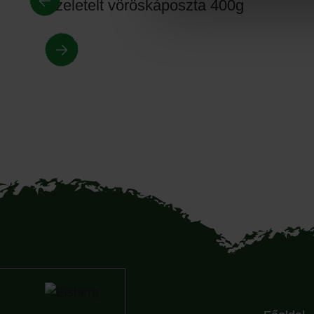
Szeletelt vöröskáposzta 400g