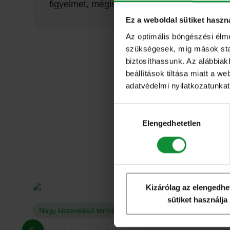
figyelmet, mégis hozzátesz az összhatáshoz
Ez a weboldal sütiket haszn
Az optimális böngészési élm
szükségesek, míg mások stati
biztosíthassunk. Az alábbiak
beállítások tiltása miatt a w
adatvédelmi nyilatkozatunkat,
Hozzájárulás
kiválasztása
Elengedhetetlen
Kizárólag az elengedhe
sütiket használja
Nagy kiszerelésű termékeink