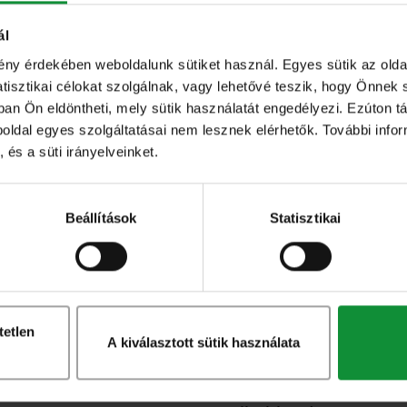
.
ál
ény érdekében weboldalunk sütiket használ. Egyes sütik az ol
sztikai célokat szolgálnak, vagy lehetővé teszik, hogy Önnek 
ban Ön eldöntheti, mely sütik használatát engedélyezi. Ezúton tá
eboldal egyes szolgáltatásai nem lesznek elérhetők. További info
 és a süti irányelveinket.
További
termékek
Beállítások
Statisztikai
Keress tovább termékeink között!
tetlen
A kiválasztott sütik használata
Nagy kiszerelésű termékeink