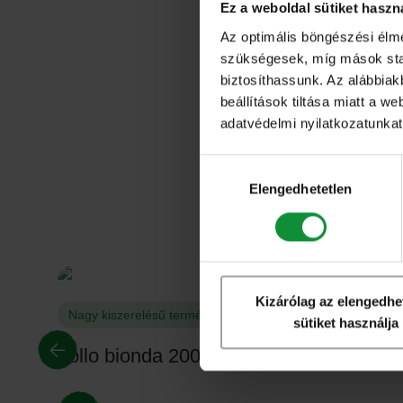
Ez a weboldal sütiket haszn
Az optimális böngészési élm
szükségesek, míg mások stati
biztosíthassunk. Az alábbiak
beállítások tiltása miatt a w
adatvédelmi nyilatkozatunkat,
Hozzájárulás
kiválasztása
Elengedhetetlen
Kizárólag az elengedhe
Nagy kiszerelésű termékeink
sütiket használja
Lollo bionda 200g