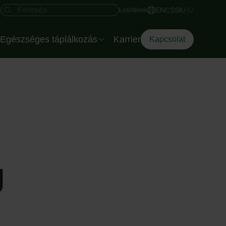
Gyors hozzáférés
Keresés mező
EN
CS
SK
HU
Letöltések
Egészséges táplálkozás
Karrier
Kapcsolat
Salátatálak rendezvényre
Az Eisberg dietetikusa
Az Okostányér
Diéta Dilemma
g