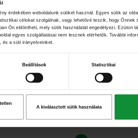
ál
ény érdekében weboldalunk sütiket használ. Egyes sütik az ol
sztikai célokat szolgálnak, vagy lehetővé teszik, hogy Önnek 
ban Ön eldöntheti, mely sütik használatát engedélyezi. Ezúton tá
eboldal egyes szolgáltatásai nem lesznek elérhetők. További info
 és a süti irányelveinket.
További
termékek
Beállítások
Statisztikai
Keress tovább termékeink között!
tetlen
A kiválasztott sütik használata
Nagy kiszerelésű termékeink
Rukkola 250g