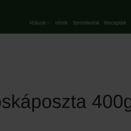
Header HU
Rólunk
Hírek
Termékeink
Receptek
Vállalat
Csapatunk
Minőség
Üzemünk
Partnereink
röskáposzta 400