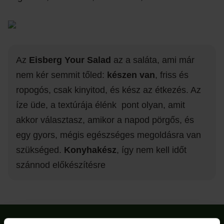
Az
Eisberg Your Salad
az a saláta, ami már
nem kér semmit tőled:
készen van
, friss és
ropogós, csak kinyitod, és kész az étkezés. Az
íze üde, a textúrája élénk pont olyan, amit
akkor választasz, amikor a napod pörgős, és
egy gyors, mégis egészséges megoldásra van
szükséged.
Konyhakész
, így nem kell időt
szánnod előkészítésre