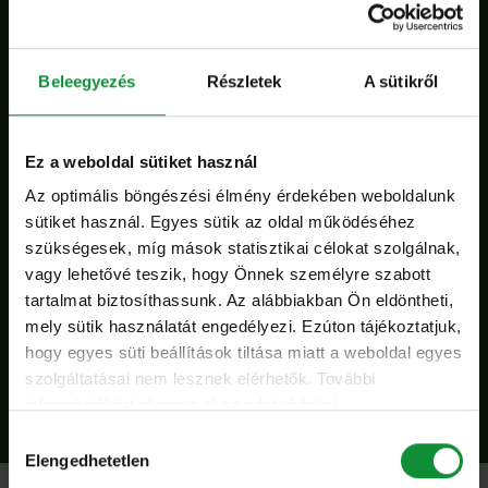
Your Salad receptek
Beleegyezés
Részletek
A sütikről
Összes
Ez a weboldal sütiket használ
Pirított körtés parmezános My Salad, Your
Az optimális böngészési élmény érdekében weboldalunk
Salad
sütiket használ. Egyes sütik az oldal működéséhez
szükségesek, míg mások statisztikai célokat szolgálnak,
vagy lehetővé teszik, hogy Önnek személyre szabott
tartalmat biztosíthassunk. Az alábbiakban Ön eldöntheti,
mely sütik használatát engedélyezi. Ezúton tájékoztatjuk,
hogy egyes süti beállítások tiltása miatt a weboldal egyes
szolgáltatásai nem lesznek elérhetők. További
Összes recept!
információkért olvassa el az adatvédelmi
nyilatkozatunkat, és a süti irányelveinket.
Hozzájárulás
Elengedhetetlen
kiválasztása