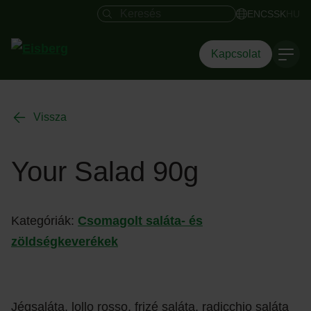
Keresés mező
EN
CS
SK
HU
Kapcsolat
Vissza
Your Salad 90g
Kategóriák:
Csomagolt saláta- és
zöldségkeverékek
Jégsaláta, lollo rosso, frizé saláta, radicchio saláta