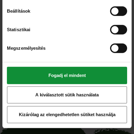
További
termékek
Beállítások
Keress tovább termékeink között!
Statisztikai
Megszemélyesítés
Csomagolt saláta- és zöldségkeverékek
Wok mix 250g
Fogadj el mindent
A kiválasztott sütik használata
Kizárólag az elengedhetetlen sütiket használja