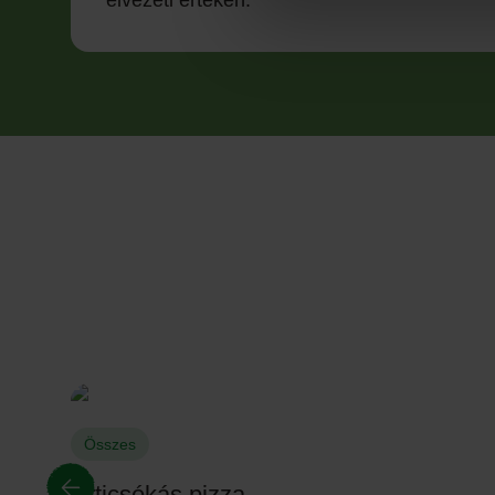
élvezeti értékén.
Összes
Articsókás pizza