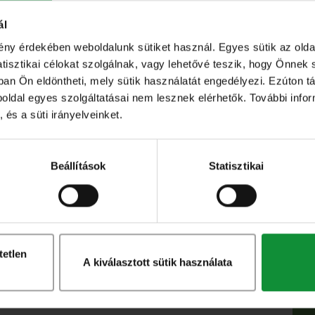
ával lefelé, hogy a zsír lassan kisüljön és a bőr
ál
eg, és a húsos oldalán süssünk egy vékony
ény érdekében weboldalunk sütiket használ. Egyes sütik az ol
sztikai célokat szolgálnak, vagy lehetővé teszik, hogy Önnek 
ban Ön eldöntheti, mely sütik használatát engedélyezi. Ezúton tá
őmelegített sütőbe, ahol további 13 percig
eboldal egyes szolgáltatásai nem lesznek elérhetők. További info
 és a süti irányelveinket.
ercig, hogy a szaftos ízek megmaradjanak.
ban keverjük össze az Eisberg Pink mix
Beállítások
Statisztikai
al salátaöntettel, a frissen facsart gyömbér
e vágva halmozzuk a salátára, majd szórjuk meg
tetlen
A kiválasztott sütik használata
ösen gazdag ízt ad a kacsamellnek sütés közben,
 ki, mert szárazabb lesz a húsa és ront az