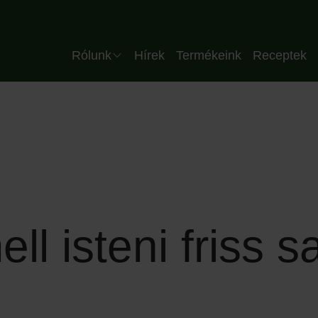
Header HU
Rólunk
Hírek
Termékeink
Receptek
Vállalat
Csapatunk
Minőség
Üzemünk
Partnereink
l isteni friss s