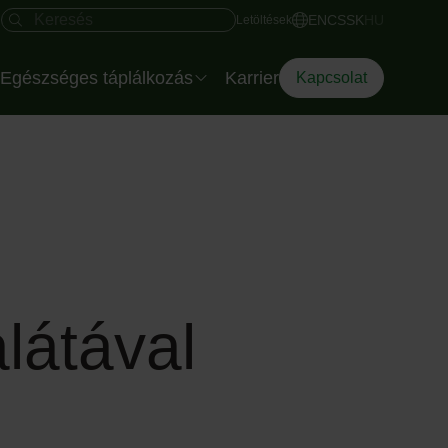
Gyors hozzáférés
Keresés mező
EN
CS
SK
HU
Letöltések
Egészséges táplálkozás
Karrier
Kapcsolat
Salátatálak rendezvényre
Az Eisberg dietetikusa
Az Okostányér
Diéta Dilemma
alátával