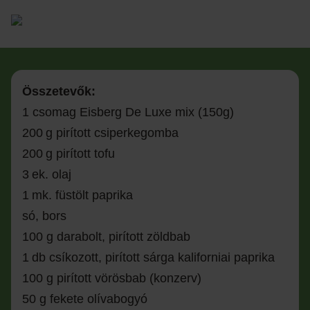
Összetevők:
1
csomag
Eisberg De Luxe mix
(
150g
)
200 g
pirított
csiperkegomba
200 g
pirított
tofu
3 ek
.
olaj
1 mk
.
füstölt paprika
só, bors
100 g darabolt, pirított zöldbab
1 db csíkozott, pirított sárga kaliforniai paprika
100 g pirított vörösbab (konzerv)
50 g fekete olívabogyó