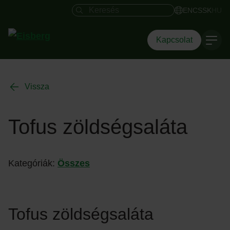
Keresés mező
EN
CS
SK
HU
Kapcsolat
Vissza
Tofus zöldségsaláta
Kategóriák:
Összes
Tofus
zöldségsaláta