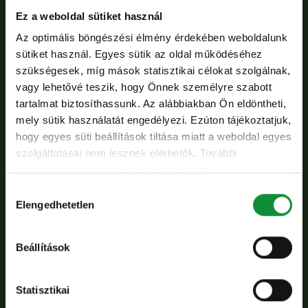
füstölt paprikával, sóval, borssal, majd
Ez a weboldal sütiket használ
serpenyőben ropogósra pirítjuk.
Az optimális böngészési élmény érdekében weboldalunk
A paprikákat vékony csíkokra vágjuk, és forró
sütiket használ. Egyes sütik az oldal működéséhez
serpenyőben megpirítjuk, közben köménnyel
szükségesek, míg mások statisztikai célokat szolgálnak,
vagy lehetővé teszik, hogy Önnek személyre szabott
fűszerezzük, valamint sóval és borssal
tartalmat biztosíthassunk. Az alábbiakban Ön eldöntheti,
ízesítjük.
mely sütik használatát engedélyezi. Ezúton tájékoztatjuk,
A darabolt zöldbabot és a konzerv vörösbabot is
hogy egyes süti beállítások tiltása miatt a weboldal egyes
lepirítjuk serpenyőben.
szolgáltatásai nem lesznek elérhetők. További
információkért olvassa el az adatvédelmi
A friss petrezselymet felaprítjuk, majd
nyilatkozatunkat, és a süti irányelveinket.
Hozzájárulás
olívaolajjal és citromlével összekeverjük. Ezt az
Elengedhetetlen
kiválasztása
öntetet a salátamix-szel, valamint az összes
megpirított zöldséggel alaposan összeforgatjuk.
Beállítások
Az Eisberg De Luxe mix halmozzuk a ropogós
tofukockákat, megszórjuk pirított mandulával és
Statisztikai
fekete olívabogyóval.