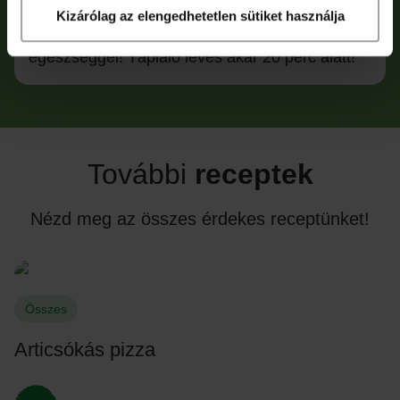
Akár forrón tálalod, akár hidegen kínálod,
Kizárólag az elengedhetetlen sütiket használja
garantáltan ízletes és mindig tele van
egészséggel! Tápláló leves akár 20 perc alatt!
További
receptek
Nézd meg az összes érdekes receptünket!
Összes
Articsókás pizza