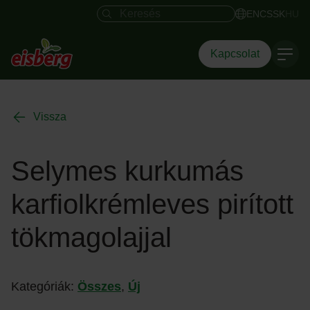
Keresés mező
EN
CS
SK
HU
Kapcsolat
Vissza
Selymes kurkumás
karfiolkrémleves pirított
tökmagolajjal
Kategóriák:
Összes
,
Új