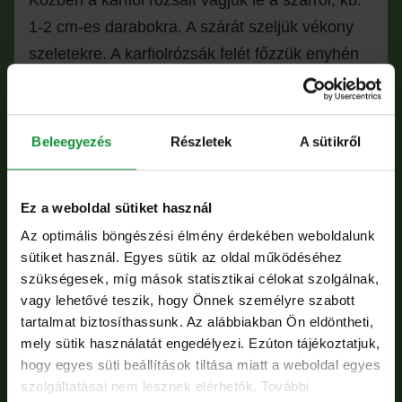
Közben a karfiol rózsáit vágjuk le a szárról, kb.
1-2 cm-es darabokra. A szárát szeljük vékony
szeletekre. A karfiolrózsák felét főzzük enyhén
sós, forrásban lévő vízben 40 másodpercig,
majd szűrjük le, és hűtsük le hideg vízben.
Végül ismét szűrjük le.
Beleegyezés
Részletek
A sütikről
A nyers karfioldarabokat adjuk a levesalaphoz,
Ez a weboldal sütiket használ
és annyi vízzel öntsük fel, hogy éppen ellepje.
Főzzük puhára, közben ízesítsük kurkumával és
Az optimális böngészési élmény érdekében weboldalunk
sütiket használ. Egyes sütik az oldal működéséhez
sóval.
szükségesek, míg mások statisztikai célokat szolgálnak,
vagy lehetővé teszik, hogy Önnek személyre szabott
Amikor a zöldségek megpuhultak, alaposan
tartalmat biztosíthassunk. Az alábbiakban Ön eldöntheti,
turmixoljuk simára. Az így kapott krémes alapot
mely sütik használatát engedélyezi. Ezúton tájékoztatjuk,
öntsük vissza a fazékba, adjunk hozzá néhány
hogy egyes süti beállítások tiltása miatt a weboldal egyes
szolgáltatásai nem lesznek elérhetők. További
deci vizet és tejszínt, hogy a leves állaga