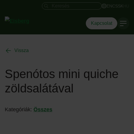
Keresés mező
EN
CS
SK
HU
Kapcsolat
Vissza
Spenótos mini quiche
zöldsalátával
Kategóriák:
Összes