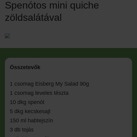
Spenótos mini quiche
zöldsalátával
Összetevők
1 csomag Eisberg My Salad 90g
1 csomag leveles tészta
10 dkg spenót
5 dkg kecskesajt
150 ml habtejszín
3 db tojás