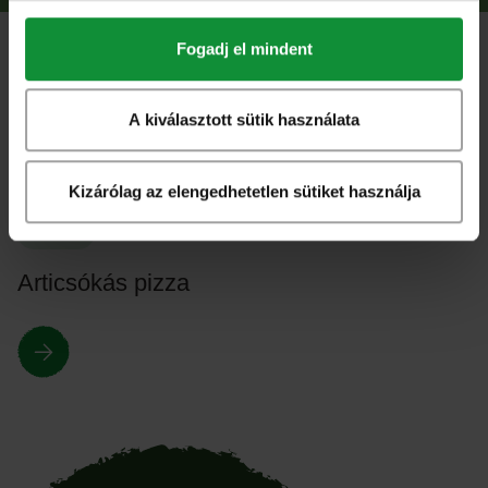
Fogadj el mindent
További
receptek
A kiválasztott sütik használata
Nézd meg az összes érdekes receptünket!
Kizárólag az elengedhetetlen sütiket használja
Összes
Articsókás pizza