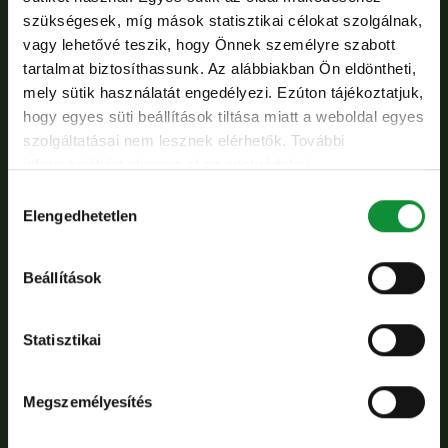
szükségesek, míg mások statisztikai célokat szolgálnak,
serpenyőben, majd hozzákeverjük a tejszínes
vagy lehetővé teszik, hogy Önnek személyre szabott
keverékhez. A bacont felvágjuk, kicsit
tartalmat biztosíthassunk. Az alábbiakban Ön eldöntheti,
kiolvasztjuk, és szintén a tejszínhez keverjük. A
mely sütik használatát engedélyezi. Ezúton tájékoztatjuk,
leveles tésztát kinyújtjuk. Vajazott mini quiche-
hogy egyes süti beállítások tiltása miatt a weboldal egyes
szolgáltatásai nem lesznek elérhetők. További
formákba igazítjuk, majd igazságosan elosztjuk
információkért olvassa el az adatvédelmi
bennük a tejszínes-spenótos keveréket.
nyilatkozatunkat, és a süti irányelveinket.
Hozzájárulás
Előmelegített sütőben kb. 20-25 perc alatt
Elengedhetetlen
kiválasztása
készre sütjük. A vinegrette összetevőit
elkeverjük, és közvetlenül a tálalás előtt a
Beállítások
salátára öntjük. A meleg quiche társaságában
tálaljuk.
Statisztikai
Megszemélyesítés