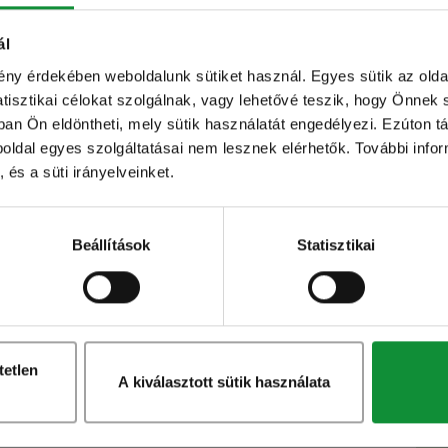
 a kifolyó lé már nem piros. A megsült húst
 a felesleges olaj lecsöpögjön róla. Az Eisberg
ál
 Eisberg Francia dresszinggel, majd tálaljuk a
ény érdekében weboldalunk sütiket használ. Egyes sütik az ol
 panko morzsa egy a kenyér beléből készült
sztikai célokat szolgálnak, vagy lehetővé teszik, hogy Önnek 
 mint a magyar a zsemlemorzsát. A kettő között
ban Ön eldöntheti, mely sütik használatát engedélyezi. Ezúton tá
eboldal egyes szolgáltatásai nem lesznek elérhetők. További info
l, mivel darabosabb, ropogósabb és kevésbé
 és a süti irányelveinket.
a főleg delikatesz boltokban kapható, de magunk
 morzsának félretett kenyérről szárítás előtt
yérbelet, hanem törjük, aprítsuk. Eisberg tipp:
Beállítások
Statisztikai
egzotikusabb legyen ez a fogás, akkor a hús
nk kókuszolajat.
tetlen
A kiválasztott sütik használata
mal.