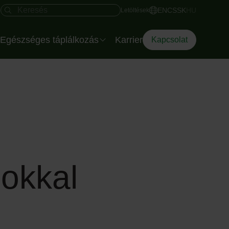
Gyors hozzáférés
Keresés mező
EN
CS
SK
HU
Letöltések
Egészséges táplálkozás
Karrier
Kapcsolat
Salátatálak rendezvényre
Az Eisberg dietetikusa
Az Okostányér
Diéta Dilemma
okkal