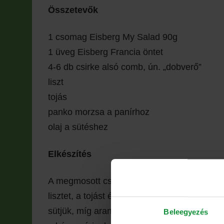
Összetevők
1 csomag Eisberg My Salad 90g
1 üveg Eisberg Francia öntet
4-6 db csirke alsó comb, ún. „dobverő”
liszt
tojás
panko morzsa a panírhoz
olaj a sütéshez
Elkészítés
A megmosott csirke alsó combokat besózzuk
lisztet, a tojást és a panko morzsát. A bepa
sütjük, míg aranylóan piros nem lesz a szí
Beleegyezés