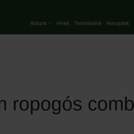
Header HU
Rólunk
Hírek
Termékeink
Receptek
Vállalat
Csapatunk
Minőség
Üzemünk
Partnereink
m ropogós comb