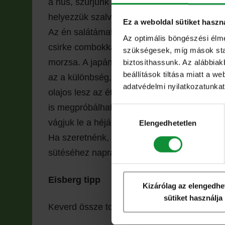
a hús, szúrjunk bele egy villát. Akkor jó, ha
helyezzük szalvétára vagy papírtörlőre, hogy
Ez a weboldal sütiket haszn
Az én salátámat ízlés szerint keverjük össze
Az optimális böngészési élm
csirke combokkal. Mi az a panko morzsa? A
szükségesek, míg mások stati
morzsa. A japán konyha ugyanúgy használja
biztosíthassunk. Az alábbiak
beállítások tiltása miatt a w
az a különbség, hogy a panko használatáva
adatvédelmi nyilatkozatunkat,
olajos lesz az étel bundája. A panko morzs
is megpróbálhatjuk elkészíteni otthon, csak a
Hozzájárulás
kiválasztása
vágjuk le a héját és ne daráljuk a száraz ken
Elengedhetetlen
Ha szeretnénk, hogy még egészségesebb és 
sütéséhez napraforgó olaj helyett használju
Eisberg tipp
Kizárólag az elengedhe
sütiket használja
Keverd össze tojással és koktélparadicsom