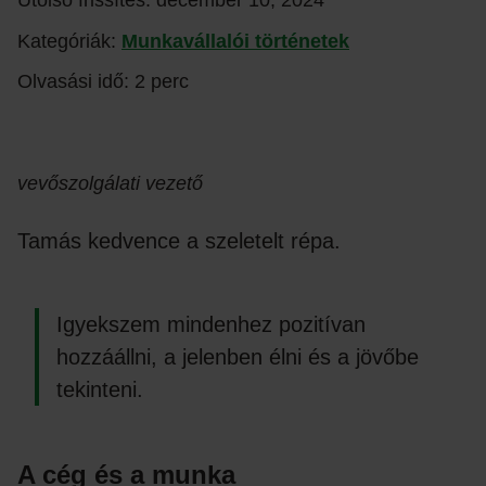
Utolsó frissítés:
december 10, 2024
Kategóriák:
Munkavállalói történetek
Olvasási idő: 2 perc
vevőszolgálati vezető
Tamás kedvence a szeletelt répa.
Igyekszem mindenhez pozitívan
hozzáállni, a jelenben élni és a jövőbe
tekinteni.
A cég és a munka