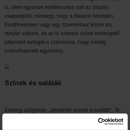
is. Mert egyaránt emlékezetes volt az összes
csapatépítő, mindegy, hogy a Balaton közepén,
Eindhovenben vagy egy Szenteshez közeli kis
tanyán voltunk, és az is számos szívet melengető
pillanatot tartogat a számomra, hogy mindig
számíthatunkk egymásra.
Színek és saláták
Eisberg szlogenje: „Mindenki szereti a salátát”. Te
mennyire vagy salátaimádó?
Már gyerekkoromban is szerettem a gyümölcsöket