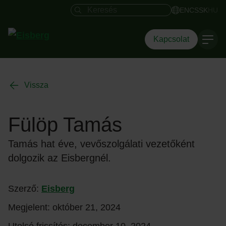
Keresés mező
EN
CS
SK
HU
Kapcsolat
Vissza
Fülöp Tamás
Tamás hat éve, vevőszolgálati vezetőként
dolgozik az Eisbergnél.
Szerző:
Eisberg
Megjelent:
október 21, 2024