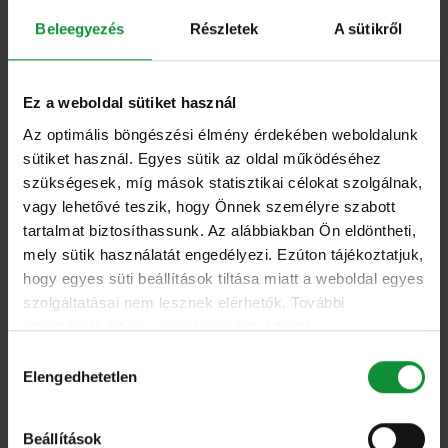
és a zöldségeket, beleértve a salátát is.
Beleegyezés
Részletek
A sütikről
Gyakorlatilag a nap bármely szakaszában szívesen
fogyasztom ezeket, akár snackként, akár a
Ez a weboldal sütiket használ
főétkezések mellé.
Az optimális böngészési élmény érdekében weboldalunk
sütiket használ. Egyes sütik az oldal működéséhez
Milyen salátát ettél utoljára?
szükségesek, míg mások statisztikai célokat szolgálnak,
Csirkés cézár salátatálat.
vagy lehetővé teszik, hogy Önnek személyre szabott
tartalmat biztosíthassunk. Az alábbiakban Ön eldöntheti,
Mi a kedvenc salátakeveréked?
mely sütik használatát engedélyezi. Ezúton tájékoztatjuk,
A bowlok és a szezonális mixek.
hogy egyes süti beállítások tiltása miatt a weboldal egyes
szolgáltatásai nem lesznek elérhetők. További
információkért olvassa el az adatvédelmi
Milyen volt a legőrültebb salátakombináció, amit
nyilatkozatunkat, és a süti irányelveinket.
Hozzájárulás
valaha ettél?
Elengedhetetlen
kiválasztása
Mivel bármilyen salátát szívesen fogyasztok, ezért
nem nagyon létezik olyan kombináció, amit
Beállítások