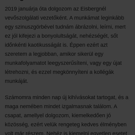
2019 januárja óta dolgozom az Eisbergnél
vevőszolgálati vezetőként. A munkámat leginkább
egy szinuszgörbével tudnám ábrázolni, leírni, mert
ez jól kifejezi a bonyolultságát, nehézségét, sőt
időnkénti kaotikusságát is. Éppen ezért azt
szeretem a legjobban, amikor sikerül egy
munkafolyamatot leegyszerűsíteni, vagy egy újat
létrehozni, és ezzel megkönnyíteni a kollégák
munkáját.
Számomra minden nap új kihívásokat tartogat, és a
maga nemében mindet izgalmasnak találom. A
csapat, amellyel dolgozom, kiemelkedően jó
közösség, ezért velük rengeteg kedves élményben
volt már részem. Nehéz is kiemelni egyetlen esetet