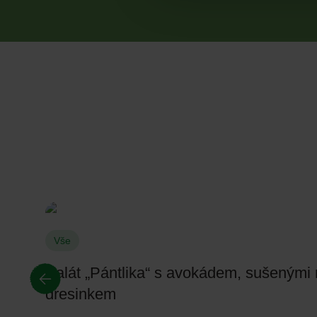
Vše
Salát „Pántlika“ s avokádem, sušenými 
dresinkem