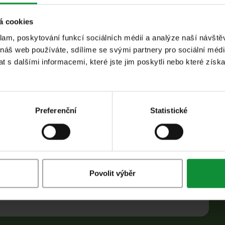
á cookies
klam, poskytování funkcí sociálních médií a analýze naší návšt
 náš web používáte, sdílíme se svými partnery pro sociální média
 s dalšími informacemi, které jste jim poskytli nebo které získa
vroucí vodě, poté ji scedíme a dáme do mísy.
 suché, rozpálené pánvi po dobu 3–4 minut,
ť. Hotové houby přidáme ke krupici.
Preferenční
Statistické
 listy špenátu a drcený česnek a poté smažíme
me do směsi prosa a hub.
 nasekané ořechy, směs salátů Eisberg Ranch,
jemně nasekanou červenou cibuli.
Povolit výběr
etky Eisberg lisovaného za studena, jemně
zároveň čerstvé a lehké jídlo.