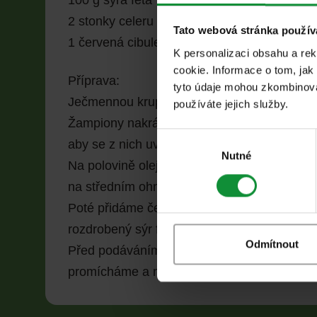
100 g sýra feta
2 stonky celeru
Tato webová stránka použív
1 červená cibule
K personalizaci obsahu a re
cookie. Informace o tom, jak
Příprava:
tyto údaje mohou zkombinovat
Ječmennou krupici uvaříme v mírně osolené 
používáte jejich služby.
Žampiony nakrájíme na plátky a smažíme na
Výběr
aby se z nich uvolnila intenzivní zemitá chu
souhlasu
Nutné
Na polovině oleje rozpálíme pánev, přidáme
na středním ohni po dobu 2–3 minut. Přidá
Poté přidáme čerstvé ingredience: nahrubo
rozdrobený sýr feta, tenké plátky celeru a 
Odmítnout
Před podáváním pokapeme směsí oleje z lim
promícháme a můžeme podávat toto výživné, 