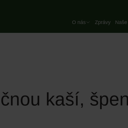
Header CZ
O nás
Zprávy
Naše 
Společnost
Náš tým
Kvalita
Naše závod
Naši partneři
řičnou kaší, špe