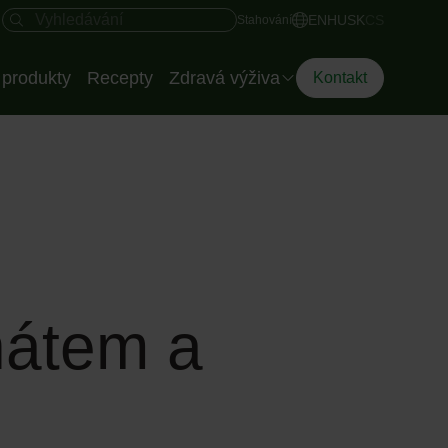
Rychlý přístup
Vyhledávací pole
EN
HU
SK
CS
Stahování
produkty
Recepty
Zdravá výživa
Kontakt
Dietoložka společnosti
Eisberg
Chytrí talíř
nátem a