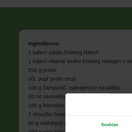
Ingredience:
1 balení salátu Eisberg Ranch
1 balení olejové směsi Eisberg Hidegen s l
250 g proso.
sůl, pepř podle chuti
100 g žampionů, nakrájených na plátky
40 ml olivového oleje
100 g listového špenátu
2 stroužky česneku
80 g vlašských ořechů
Souhlas