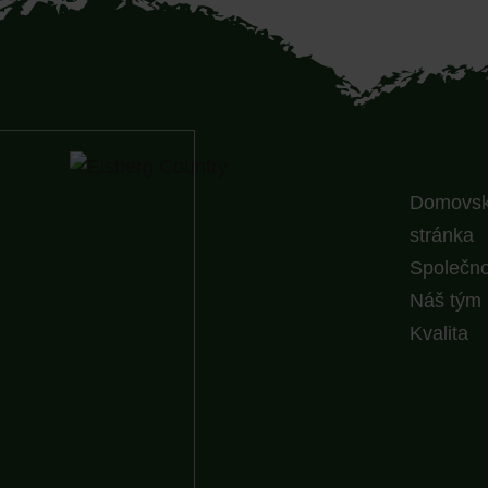
Domovs
stránka
Společno
Náš tým
Kvalita