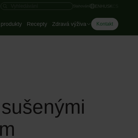
Rychlý přístup
Vyhledávací pole
EN
HU
SK
CS
Stahování
produkty
Recepty
Zdravá výživa
Kontakt
Dietoložka společnosti
Eisberg
Chytrí talíř
, sušenými
em