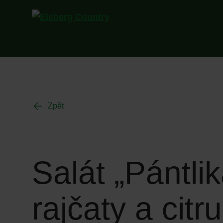
Zpět
Salát „Pántl
rajčaty a cit