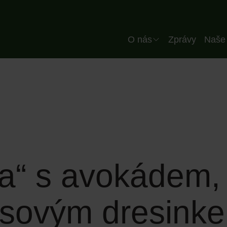
Header CZ
O nás
Zprávy
Naše 
Společnost
Náš tým
Kvalita
Naše závod
Naši partneři
ika“ s avokádem
rusovým dresink