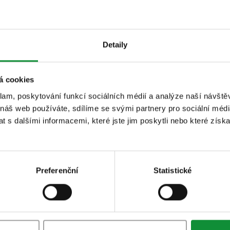
Detaily
berg Hidegen (20 ml)
á cookies
klam, poskytování funkcí sociálních médií a analýze naší návšt
 náš web používáte, sdílíme se svými partnery pro sociální média
 s dalšími informacemi, které jste jim poskytli nebo které získa
Preferenční
Statistické
lké mísy. Přidáme vyfiletované plátky
 1,5 cm kousky, na tenké plátky nakrájenou
ná rajčata a zralé avokádo nakrájené na plátky.