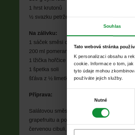
1 hrst krutonů
½ svazku petrželky
Souhlas
Na zálivku:
1 sáček směsi oleje a limetkového oleje Eis
Tato webová stránka použív
200 ml pomerančové šťávy
K personalizaci obsahu a re
1 lžička hořčice
cookie. Informace o tom, jak
1 špetka soli
tyto údaje mohou zkombinovat
používáte jejich služby.
šťáva z ½ limetky
Výběr
Příprava:
souhlasu
Nutné
Salátovou směs Eisberg Pántlika dáme do ve
grapefruitu a pomela, okurku nakrájenou na
červenou cibuli, na kostičky nakrájená suše