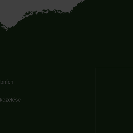
obních
 kezelése