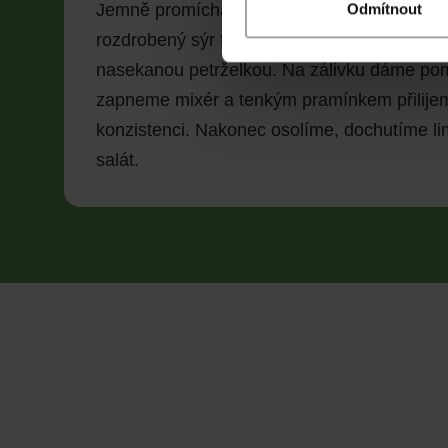
Jemně promícháme, aby se všechny chutě r
Odmítnout
rozdrobený sýr feta, posypeme křupavými k
nasekanou petrželkou. Na zálivku dáme pom
zapneme mixér a tenkým pramínkem přilijem
konzistenci. Nakonec osolíme, dochutíme li
salát.