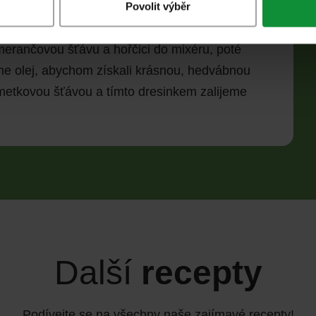
ovnoměrně rozložily. Na salát nasypeme
Povolit výběr
rutony a ozdobíme čerstvou, nadrobno
erančovou šťávu a hořčici do mixéru, poté
e olej, abychom získali krásnou, hedvábnou
metkovou šťávou a tímto dresinkem zalijeme
Další
recepty
Podívejte se na všechny naše zajímavé recepty!