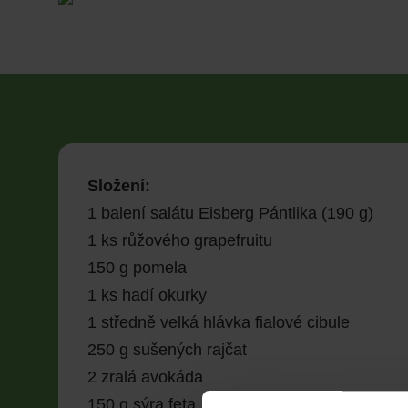
Složení:
1 balení salátu Eisberg Pántlika (190 g)
1 ks růžového grapefruitu
150 g pomela
1 ks hadí okurky
1 středně velká hlávka fialové cibule
250 g sušených rajčat
2 zralá avokáda
150 g sýra feta