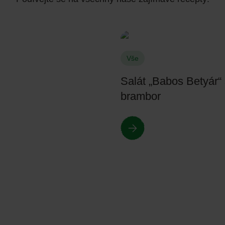
Vše
Salát „Babos Betyár“ 
brambor