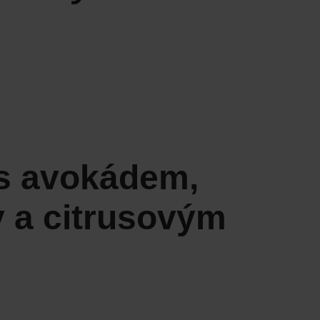
 s avokádem,
y a citrusovým