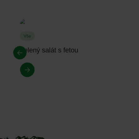
Vše
Zelený salát s fetou