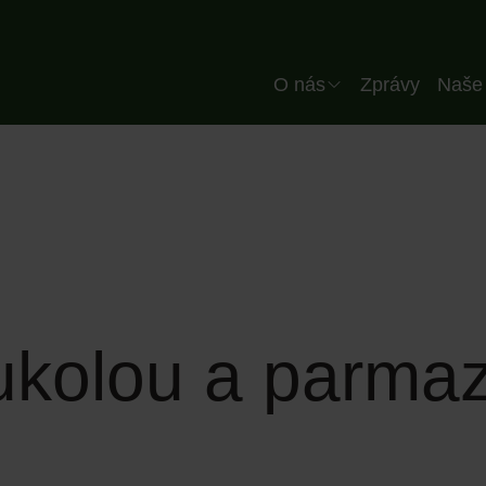
Header CZ
O nás
Zprávy
Naše 
Společnost
Náš tým
Kvalita
Naše závod
Naši partneři
rukolou a parm