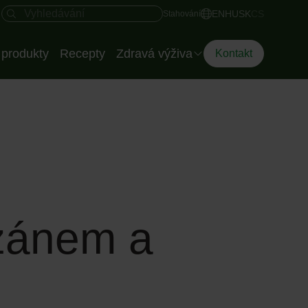
Rychlý přístup
Vyhledávací pole
EN
HU
SK
CS
Stahování
produkty
Recepty
Zdravá výživa
Kontakt
Dietoložka společnosti
Eisberg
Chytrí talíř
azánem a