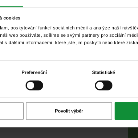
á cookies
a přidáme očištěné krevety. Osolíme, dochutíme
klam, poskytování funkcí sociálních médií a analýze naší návšt
ačnou vonět.
 náš web používáte, sdílíme se svými partnery pro sociální média
 s dalšími informacemi, které jste jim poskytli nebo které získa
osolené vroucí vodě a poté je scedíme.
áme s krevetovými ocásky a čerstvými lusky
Preferenční
Statistické
e polovinu nastrouhaného parmazánu a důkladně
.
Eisberg, pokapeme trochou olivového oleje a
Povolit výběr