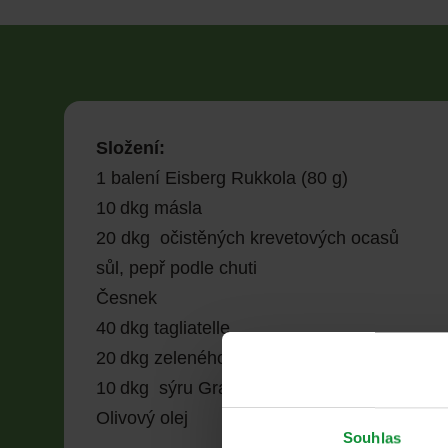
Složení:
1 balení Eisberg Rukkola (80 g)
10 dkg másla
20 dkg očistěných krevetových ocasů
sůl, pepř podle chuti
Česnek
40 dkg tagliatelle
20 dkg zeleného hrášku
10 dkg sýru Grana Padano
Olivový olej
Souhlas