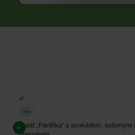
Vše
Salát „Pántlika“ s avokádem, sušenými 
dresinkem