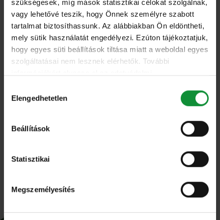
szükségesek, míg mások statisztikai célokat szolgálnak,
További
termékek
vagy lehetővé teszik, hogy Önnek személyre szabott
tartalmat biztosíthassunk. Az alábbiakban Ön eldöntheti,
mely sütik használatát engedélyezi. Ezúton tájékoztatjuk,
Keress tovább termékeink között!
hogy egyes süti beállítások tiltása miatt a weboldal egyes
szolgáltatásai nem lesznek elérhetők. További
információkért olvassa el az adatvédelmi
nyilatkozatunkat, és a süti irányelveinket.
Hozzájárulás
Salátatálaink
Elengedhetetlen
kiválasztása
Tuna&Bulgur Salad Bowl 250g
Beállítások
Statisztikai
Megszemélyesítés