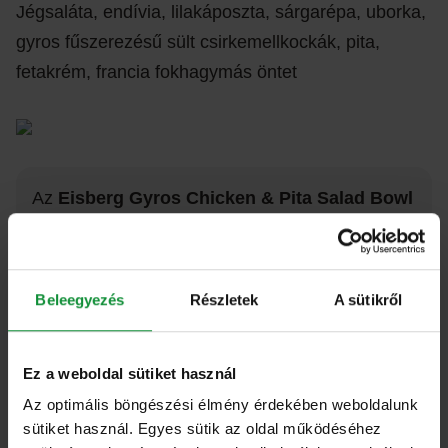
Jégsaláta, endívia, lilakáposzta, sárgarépa, uborka,
gyros fűszerezésű sült csirkemellkockák, pita,
fetakrém, francia fokhagymás öntet
Az
Eisberg Gyros Chicken & Pita Salad Bowl
egy jól összeállított salátatál, amelyben a friss
zöld alapot a gyros fűszerezésű csirkemell és a
pita egészíti ki. A feta-krém és a fokhagymás
Beleegyezés
Részletek
A sütikről
öntet finoman kapcsolja össze az ízeket, így a
tál önmagában is egy gyors, laktató ebédet ad.
Ez a weboldal sütiket használ
Az optimális böngészési élmény érdekében weboldalunk
sütiket használ. Egyes sütik az oldal működéséhez