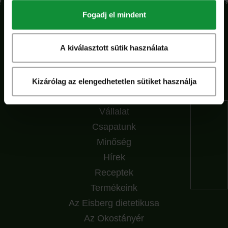
Fogadj el mindent
A kiválasztott sütik használata
Kizárólag az elengedhetetlen sütiket használja
Főoldal
Vállalat
Csapatunk
Minőség
Hírek
Receptek
Termékeink
Az Eisberg dietetikusa
Az Okostányér