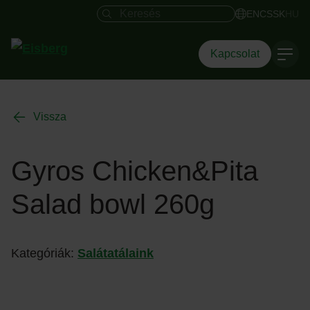
Keresés mező
EN
CS
SK
HU
Kapcsolat
Vissza
Gyros Chicken&Pita
Salad bowl 260g
Kategóriák:
Salátatálaink