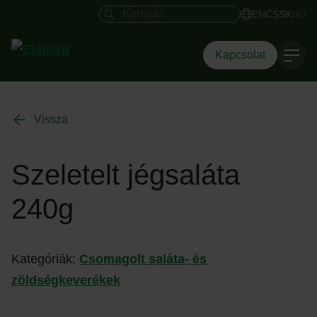
Keresés mező
EN
CS
SK
HU
Kapcsolat
Vissza
Szeletelt jégsaláta
240g
Kategóriák:
Csomagolt saláta- és
zöldségkeverékek