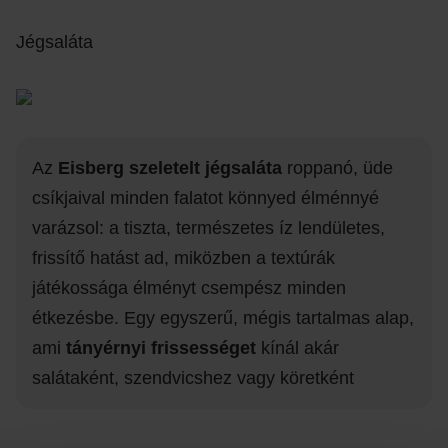
Jégsaláta
Az
Eisberg szeletelt jégsaláta
roppanó, üde
csíkjaival minden falatot könnyed élménnyé
varázsol: a tiszta, természetes íz lendületes,
frissítő hatást ad, miközben a textúrák
játékossága élményt csempész minden
étkezésbe. Egy egyszerű, mégis tartalmas alap,
ami
tányérnyi frissességet
kínál akár
salátaként, szendvicshez vagy köretként