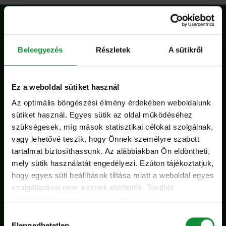
Szeletelt jégsaláta recept!
Beleegyezés
Részletek
A sütikről
Összes
Ez a weboldal sütiket használ
Az optimális böngészési élmény érdekében weboldalunk
Burgonyasaláta friss salátával és
sütiket használ. Egyes sütik az oldal működéséhez
kolbászmorzsával
szükségesek, míg mások statisztikai célokat szolgálnak,
vagy lehetővé teszik, hogy Önnek személyre szabott
tartalmat biztosíthassunk. Az alábbiakban Ön eldöntheti,
mely sütik használatát engedélyezi. Ezúton tájékoztatjuk,
hogy egyes süti beállítások tiltása miatt a weboldal egyes
szolgáltatásai nem lesznek elérhetők. További
információkért olvassa el az adatvédelmi
Összes recept
nyilatkozatunkat, és a süti irányelveinket.
Hozzájárulás
Elengedhetetlen