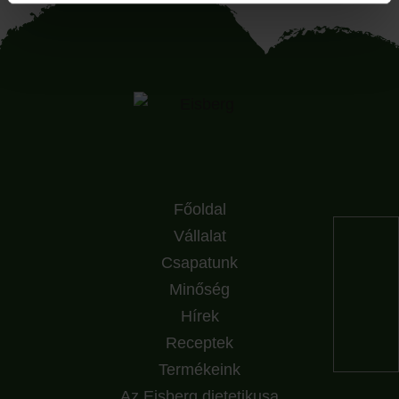
Főoldal
Vállalat
Csapatunk
Minőség
Hírek
Receptek
Termékeink
Az Eisberg dietetikusa