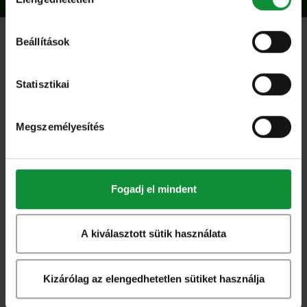
kiválasztása
Beállítások
További
termékek
Statisztikai
Keress tovább termékeink között!
Megszemélyesítés
Csomagolt saláta- és zöldségkeverékek
Wok mix 250g
Fogadj el mindent
A kiválasztott sütik használata
Kizárólag az elengedhetetlen sütiket használja