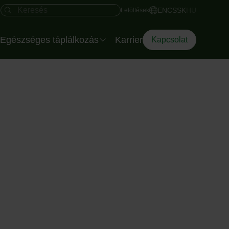
Gyors hozzáférés
Keresés mező
EN
CS
SK
HU
Letöltések
Egészséges táplálkozás
Karrier
Kapcsolat
Salátatálak rendezvényre
Az Eisberg dietetikusa
Az Okostányér
Diéta Dilemma