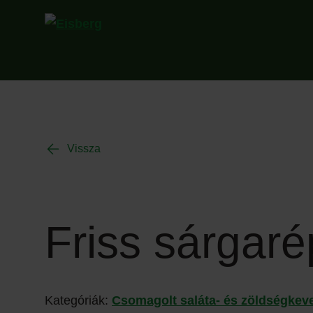
Vissza
Friss sárgar
Kategóriák:
Csomagolt saláta- és zöldségkev