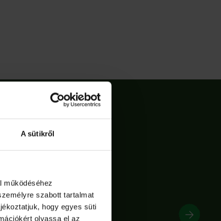
A sütikről
dal működéséhez
személyre szabott tartalmat
jékoztatjuk, hogy egyes süti
rmációkért olvassa el az