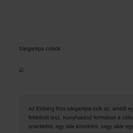
Sárgarépa csíkok
Az Eisberg friss sárgarépa csík az, amitől e
feldobott lesz. Konyhakész formában a csík
snackként, egy üde köretként, vagy akár egy 