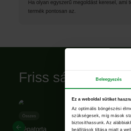
Ha olyan egyszerű megoldást keresel, ami t
termék pontosan az.
Friss sárgarépa cs
Beleegyezés
Ez a weboldal sütiket haszn
Az optimális böngészési élm
szükségesek, míg mások stati
Összes
biztosíthassunk. Az alábbiak
Répatorta
beállítások tiltása miatt a w