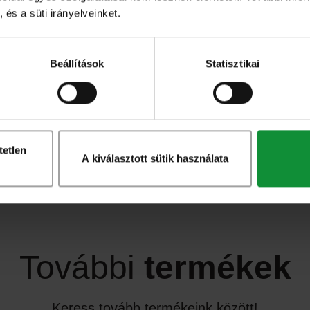
 és a süti irányelveinket.
Beállítások
Statisztikai
Összes recept!
tetlen
A kiválasztott sütik használata
További
termékek
Keress tovább termékeink között!