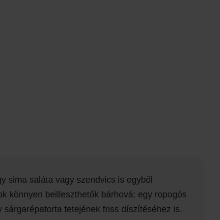
gy sima saláta vagy szendvics is egyből
ok könnyen beilleszthetők bárhová: egy ropogós
sárgarépatorta tetejének friss díszítéséhez is.