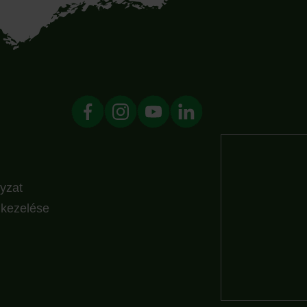
yzat
k kezelése