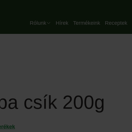
Header HU
Rólunk
Hírek
Termékeink
Receptek
Vállalat
Csapatunk
Minőség
Üzemünk
Partnereink
épa csík 200g
erékek