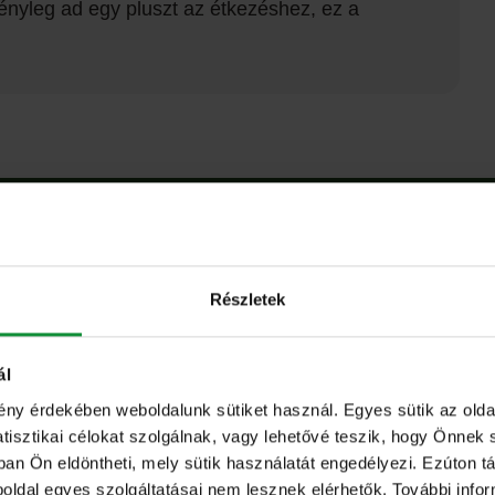
ényleg ad egy pluszt az étkezéshez, ez a
ík recept!
Részletek
ál
ény érdekében weboldalunk sütiket használ. Egyes sütik az ol
sztikai célokat szolgálnak, vagy lehetővé teszik, hogy Önnek 
ban Ön eldöntheti, mely sütik használatát engedélyezi. Ezúton tá
eboldal egyes szolgáltatásai nem lesznek elérhetők. További info