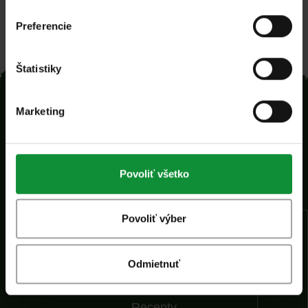
Preferencie
Štatistiky
Marketing
Povoliť všetko
Domov
Povoliť výber
Spoločnosť
Náš tím
Odmietnuť
Kvalita
Novinky
Recepty