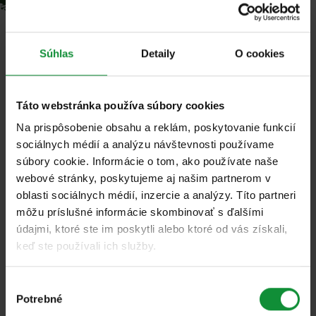
Súhlas
Detaily
O cookies
Všetky príspevky v kategórii
Táto webstránka používa súbory cookies
„%%dotaz%%“
Na prispôsobenie obsahu a reklám, poskytovanie funkcií
sociálnych médií a analýzu návštevnosti používame
súbory cookie. Informácie o tom, ako používate naše
Filtrovanie produktov
webové stránky, poskytujeme aj našim partnerom v
oblasti sociálnych médií, inzercie a analýzy. Títo partneri
môžu príslušné informácie skombinovať s ďalšími
údajmi, ktoré ste im poskytli alebo ktoré od vás získali,
keď ste používali ich služby.
Nenašli sa žiadne produkty
Výber
Potrebné
súhlasu