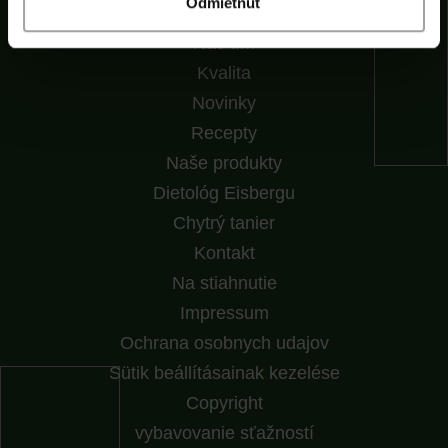
Odmietnuť
Spoločnosť
Náš tím
Kvalita
Novinky
Recepty
Naše produkty
Dietológ Eisbergu
Chytrý tanier
Kontakt
Na stiahnutie
Impressum
Ochrana osobnych udajov
Sütik beállításainak kezelése
Copyright
vybavovanie sťažností