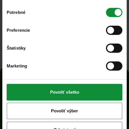
Letný mix 190g
Výber
Potrebné
súhlasu
Preferencie
Štatistiky
Marketing
Povoliť všetko
Povoliť výber
Domov