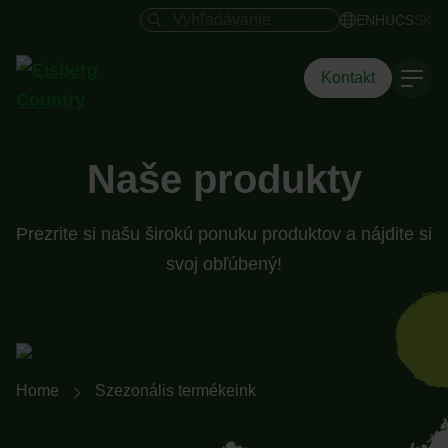
Vyhľadávacie pole
EN
HU
CS
SK
Kontakt
Naše produkty
Prezrite si našu širokú ponuku produktov a nájdite si
svoj obľúbený!
Breadcrumb-Navigation
Home
Szezonális termékeink