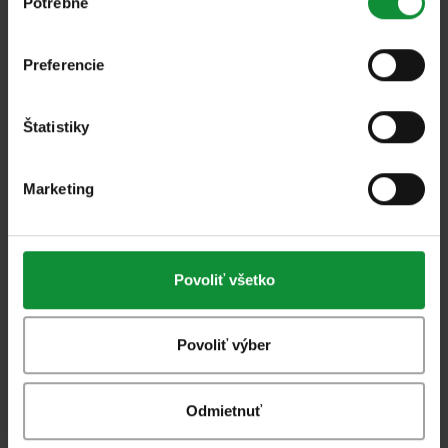
Potrebné
súhlasu
Preferencie
Štatistiky
Všetky
Marketing
Šalát s jablkami a šunkou s dresingom z
modrého syra
Povoliť všetko
Povoliť výber
Predchádzajúca stránka
Odmietnuť
…
1
5
6
7