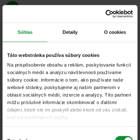
Súhlas
Detaily
O cookies
Všetky
Táto webstránka používa súbory cookies
Môj šalát s tortillou a sviečkovou
Na prispôsobenie obsahu a reklám, poskytovanie funkcií
sociálnych médií a analýzu návštevnosti používame
súbory cookie. Informácie o tom, ako používate naše
webové stránky, poskytujeme aj našim partnerom v
oblasti sociálnych médií, inzercie a analýzy. Títo partneri
môžu príslušné informácie skombinovať s ďalšími
údajmi, ktoré ste im poskytli alebo ktoré od vás získali,
keď ste používali ich služby.
Všetky
Výber
Môj šalát s chrumkavými stehnami