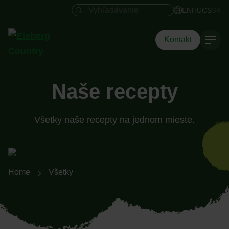
Vyhľadávacie pole
EN
HU
CS
SK
Kontakt
Naše recepty
Všetky naše recepty na jednom mieste.
Breadcrumb-Navigation
Home
Všetky