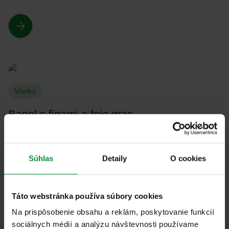
Všetky
Bagel s figami a foie gras
Súhlas
Detaily
O cookies
Táto webstránka používa súbory cookies
Všetky
Na prispôsobenie obsahu a reklám, poskytovanie funkcií
sociálnych médií a analýzu návštevnosti používame