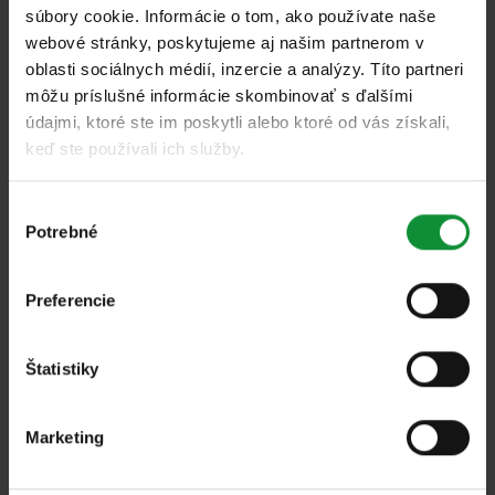
Čerstvý šalát s červenou šošovicou a
súbory cookie. Informácie o tom, ako používate naše
sušenými slivkami
webové stránky, poskytujeme aj našim partnerom v
oblasti sociálnych médií, inzercie a analýzy. Títo partneri
môžu príslušné informácie skombinovať s ďalšími
údajmi, ktoré ste im poskytli alebo ktoré od vás získali,
keď ste používali ich služby.
Výber
Potrebné
súhlasu
Všetky
Preferencie
Horúce hroznové ragú s tekvicovým olejom
a dresingom z bieleho vína
Štatistiky
Marketing