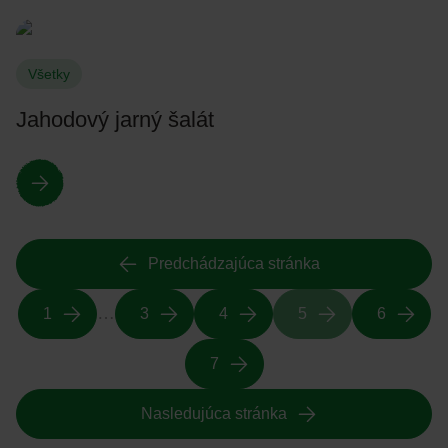
Všetky
Jahodový jarný šalát
Predchádzajúca stránka
…
1
3
4
5
6
7
Nasledujúca stránka