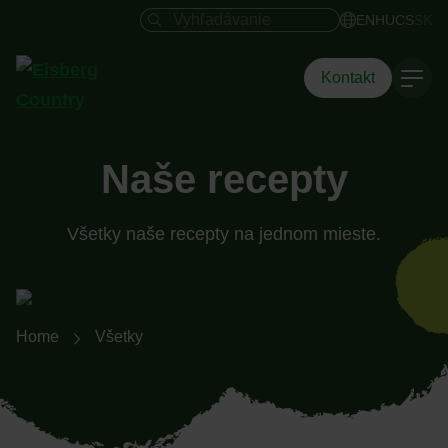
Vyhľadávacie pole
EN
HU
CS
SK
Kontakt
Naše recepty
Všetky naše recepty na jednom mieste.
Breadcrumb-Navigation
Home
Všetky