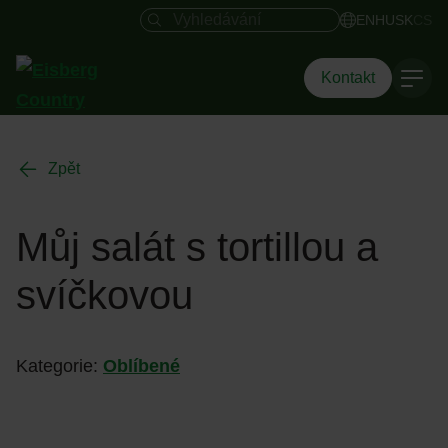
Vyhledávací pole
EN
HU
SK
CS
Kontakt
Zpět
Můj salát s tortillou a
svíčkovou
Kategorie:
Oblíbené