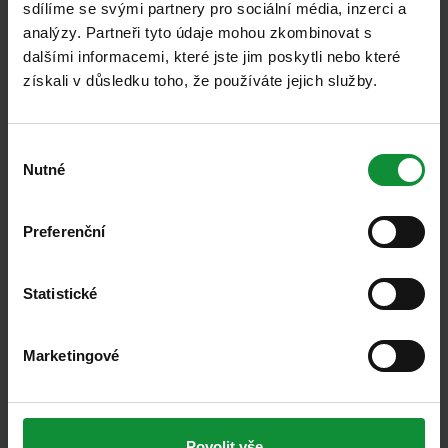
sdílíme se svými partnery pro sociální média, inzerci a
Eisberg Caesar podle chuti. Jakmile budou tortilly
analýzy. Partneři tyto údaje mohou zkombinovat s
hotové, přidejte maso, tenké plátky nebo
dalšími informacemi, které jste jim poskytli nebo které
nastrouhaný sýr, salát a směs zakysané smetany.
získali v důsledku toho, že používáte jejich služby.
Tortillu srolujte a je hotovo! Zbytek salátu, se
zálivkou nebo bez ní, můžete podávat jako přílohu.
Výběr
Nutné
souhlasu
Eisberg tip:
Preferenční
Pokud chcete, aby vaše tortilla byla pikantnější,
Statistické
přidejte do zakysané smetany chili nebo přidejte
proužky červené papriky.
Marketingové
Přidejte více cheddaru pro intenzivnější chuť.
Povolit vše