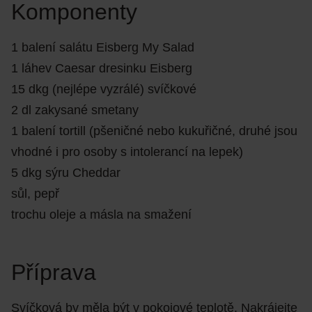
Komponenty
1 balení salátu Eisberg My Salad
1 láhev Caesar dresinku Eisberg
15 dkg (nejlépe vyzrálé) svíčkové
2 dl zakysané smetany
1 balení tortill (pšeničné nebo kukuřičné, druhé jsou
vhodné i pro osoby s intolerancí na lepek)
5 dkg sýru Cheddar
sůl, pepř
trochu oleje a másla na smažení
Příprava
Svíčková by měla být v pokojové teplotě. Nakrájejte