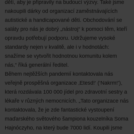
dětí, aby je připravily na budoucí výzvy. Také jsme
nakoupili dárky od organizací zaměstnávajících
autistické a handicapované děti. Obchodování se
saláty pro nás je dobrý „nástroj“ k pomoci těm, kteří
opravdu potřebují podporu. Udržujeme vysoké
standardy nejen v kvalitě, ale i v hodnotách:
snažíme se vytvořit hodnotnou komunitu kolem
nás,“ říká generální ředitel.
Během nejtěžších pandemií kontaktovala nás
veřejně prospěšná organizace ‚Etesd!‘ (‘Nakrm!’),
která rozdávala 100 000 jídel pro zdravotní sestry a
lékaře v různých nemocnicích. „Tato organizace nás
kontaktovala, že je zde fantastické vystoupení
maďarského světového šampiona kouzelníka Soma
Hajnóczyho, na který bude 7000 lidí. Koupili jsme