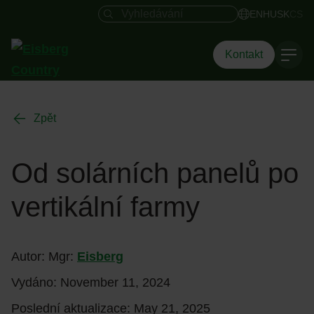
Vyhledávací pole
EN
HU
SK
CS
Kontakt
Zpět
Od solárních panelů po
vertikální farmy
Autor: Mgr:
Eisberg
Vydáno:
November 11, 2024
Poslední aktualizace:
May 21, 2025