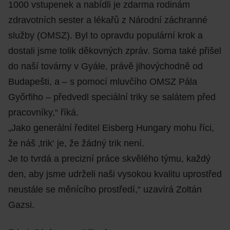
1000 vstupenek a nabídli je zdarma rodinám
zdravotních sester a lékařů z Národní záchranné
služby (OMSZ). Byl to opravdu populární krok a
dostali jsme tolik děkovných zpráv. Soma také přišel
do naší továrny v Gyále, právě jihovýchodně od
Budapešti, a – s pomocí mluvčího OMSZ Pála
Győrfiho – předvedl speciální triky se salátem před
pracovníky,“ říká.
„Jako generální ředitel Eisberg Hungary mohu říci,
že náš ‚trik‘ je, že žádný trik není.
Je to tvrdá a precizní práce skvělého týmu, každý
den, aby jsme udrželi naši vysokou kvalitu uprostřed
neustále se měnícího prostředí,“ uzavírá Zoltán
Gazsi.