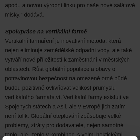
apod., a novou výrobní linku pro naše nové salátové
misky,“ dodává.
Spolupráce na vertikální farmě
Vertikální farmaření je inovativní metoda, která
nejen eliminuje zemědělské odpadní vody, ale také
vytváří nové příležitosti k zaměstnání v městských
oblastech. Růst globální populace a obavy o
potravinovou bezpečnost na omezené orné půdě
budou pozitivně ovlivňovat velikost průmyslu
vertikálního farmářství. Vertikální farmy existují ve
Spojených státech a Asii, ale v Evropě jich zatím
není tolik. Globální oteplování způsobuje velké
problémy, ztráty pro dodavatele, nejen samotné
teplo, ale i teplo v kombinaci s velmi hektickými,