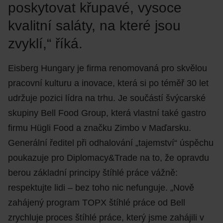
poskytovat křupavé, vysoce
kvalitní saláty, na které jsou
zvyklí,“ říká.
Eisberg Hungary je firma renomovaná pro skvělou
pracovní kulturu a inovace, která si po téměř 30 let
udržuje pozici lídra na trhu. Je součástí švýcarské
skupiny Bell Food Group, která vlastní také gastro
firmu Hügli Food a značku Zimbo v Maďarsku.
Generální ředitel při odhalování „tajemství“ úspěchu
poukazuje pro Diplomacy&Trade na to, že opravdu
berou základní principy štíhlé práce vážně:
respektujte lidi – bez toho nic nefunguje. „Nově
zahájený program TOPX štíhlé práce od Bell
zrychluje proces štíhlé práce, který jsme zahájili v