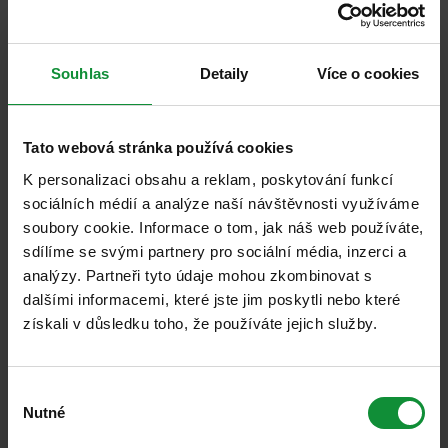
velkými změnami. Takže jednou většina zeleniny
bude pěstována chráněná, nejen rajčata a papriky,
jak je tomu nyní. „Setkal jsem se s ředitelem
Souhlas
Detaily
Více o cookies
Tungsram Innovation, Ferencem Pongráczem, a
dohodli jsme se, že Eisberg, jako inovativní lídr na
Tato webová stránka používá cookies
trhu, je nejlepší k testování a uvedení jejich
K personalizaci obsahu a reklam, poskytování funkcí
produktů z nově otevřené farmy. Prvotně testujeme
sociálních médií a analýze naší návštěvnosti využíváme
mikrobylinky a nejcitlivější produkty jako baby listy.
soubory cookie. Informace o tom, jak náš web používáte,
sdílíme se svými partnery pro sociální média, inzerci a
Pracovníci nosí síťky na vlasy, masky, používají
analýzy. Partneři tyto údaje mohou zkombinovat s
hnojivé nůžky apod. a je zde speciální auditní
dalšími informacemi, které jste jim poskytli nebo které
systém pro zajištění kvality, aby byly produkty
získali v důsledku toho, že používáte jejich služby.
připravené k okamžité konzumaci. Je to stále drahé,
ale jsme si jisti, že čím vyšší ztráty budou na polích,
Výběr
tím větší zájem se obrátí na vertikální farmy,“
Nutné
souhlasu
zdůrazňuje generální ředitel.